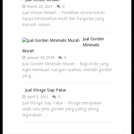
Maret 26, 2021
0
Jual Vitrase Mewah – Pemilihan vitrase bukan
hanya berdasarkan motif dan harganya yang
menarik namun …
Jual Gorden
Minimalis
Murah
Januari 30, 2018
0
Jual Gorden Minimalis Murah – Bagi Anda yang
ingin membuat ruangan nyaman, memilih gorden
yang …
Jual Vitrage Siap Pakai
April 5, 2021
0
Jual Vitrage Siap Pakai – Vitrage merupakan
salah satu jenis gorden yang paling sering
digunakan. …