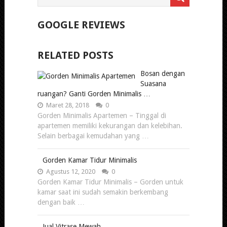
GOOGLE REVIEWS
RELATED POSTS
Bosan dengan
Suasana
ruangan? Ganti Gorden Minimalis …
Maret 28, 2018
0
Gorden Minimalis Apartemen – Tinggal di
apartemen memiliki kekurangan dan kelebihan.
Selain berbagai kemudahan yang …
Gorden Kamar Tidur Minimalis
Agustus 12, 2020
0
Gorden Kamar Tidur Minimalis – Gorden untuk
kamar saat ini sudah semakin berkembang
dengan baik …
Jual Vitrase Mewah