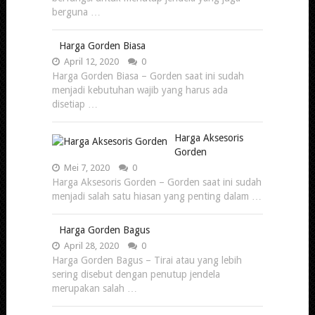
berguna …
Harga Gorden Biasa
April 12, 2020
0
Harga Gorden Biasa – Gorden saat ini sudah
menjadi kebutuhan wajib yang harus ada
disetiap …
Harga Aksesoris
Gorden
Mei 7, 2020
0
Harga Aksesoris Gorden – Gorden saat ini sudah
menjadi salah satu hiasan yang penting dalam …
Harga Gorden Bagus
April 28, 2020
0
Harga Gorden Bagus – Tirai atau yang lebih
sering disebut dengan penutup jendela
merupakan salah …