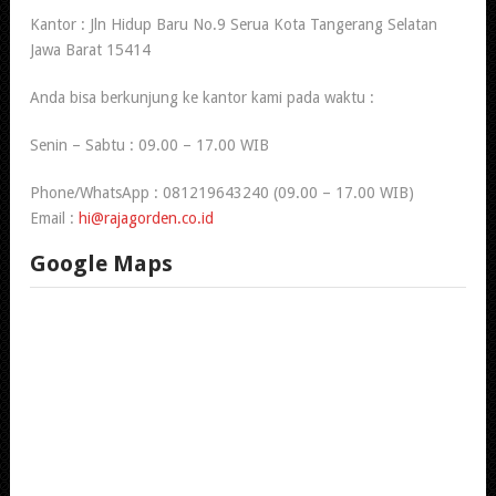
Kantor : Jln Hidup Baru No.9 Serua Kota Tangerang Selatan
Jawa Barat 15414
Anda bisa berkunjung ke kantor kami pada waktu :
Senin – Sabtu : 09.00 – 17.00 WIB
Phone/WhatsApp : 081219643240 (09.00 – 17.00 WIB)
Email :
hi@rajagorden.co.id
Google Maps