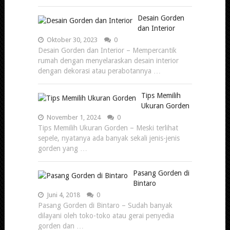
Desain Gorden
dan Interior
Oktober 30, 2023
0
Desain Gorden dan Interior – Mempercantik
rumah dengan menyelaraskan desain interior
dengan dekorasi atau perabotannya …
Tips Memilih
Ukuran Gorden
November 1, 2024
0
Tips Memilih Ukuran Gorden – Meski terlihat
sepele, nyatanya ada banyak sekali jenis-jenis
gorden yang …
Pasang Gorden di
Bintaro
Juni 4, 2018
0
Pasang Gorden di Bintaro – Sudah banyak
dilayani oleh toko-toko atau gerai penyedia
gorden dan …