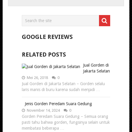
GOOGLE REVIEWS
RELATED POSTS
Jual Gorden di
Jakarta Selatan
Mei 26, 2018
0
Jual Gorden di Jakarta Selatan – Gorden selalu
laris manis di buru karena sudah menjadi …
Jenis Gorden Peredam Suara Gedung
November 14, 2024
0
Gorden Peredam Suara Gedung – Semua orang
pasti tahu bahwa gorden, fungsinya selain untuk
membatasi beberapa …