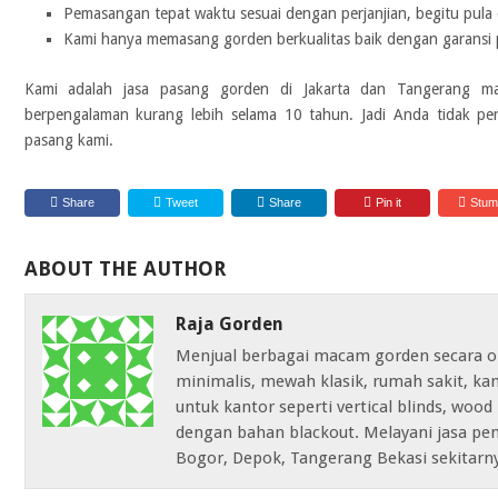
Pemasangan tepat waktu sesuai dengan perjanjian, begitu pula
Kami hanya memasang gorden berkualitas baik dengan garansi 
Kami adalah jasa pasang gorden di Jakarta dan Tangerang m
berpengalaman kurang lebih selama 10 tahun. Jadi Anda tidak pe
pasang kami.
Share
Tweet
Share
Pin it
Stum
ABOUT THE AUTHOR
Raja Gorden
Menjual berbagai macam gorden secara on
minimalis, mewah klasik, rumah sakit, k
untuk kantor seperti vertical blinds, wood 
dengan bahan blackout. Melayani jasa pem
Bogor, Depok, Tangerang Bekasi sekitarn