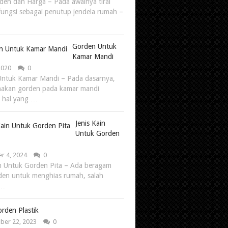
rden dan Harga – Pada awalnya tirai
 fungsi sebagai penutup jendela rumah –
Gorden Untuk
Kamar Mandi
 2020
0
ntuk Kamar Mandi – Pada dasarnya,
akan gorden pada kamar mandi
 hal yang …
Jenis Kain
Untuk Gorden
r 4, 2024
0
in Untuk Gorden Pita – Ada beragam
rden untuk menghias rumah, salah
 …
orden Plastik
er 22, 2023
0