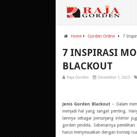
Home
Gorden Online
7 Inspi
7 INSPIRASI M
BLACKOUT
Raja Gorden
Desember 1, 2025
Jenis Gorden Blackout
– Dalam mene
menjadi hal yang sangat penting. Hany
lainnya sebagai penunjang interior ju
gorden jendela. Sebenarnya pemilihan 
harus menyesuaikan dengan konsep ru