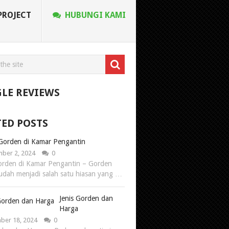
PROJECT
HUBUNGI KAMI
LE REVIEWS
TED POSTS
Gorden di Kamar Pengantin
ber 2, 2024
0
rden di Kamar Pengantin – Gorden
 sudah menjadi salah satu hiasan yang …
Jenis Gorden dan
Harga
er 18, 2024
0