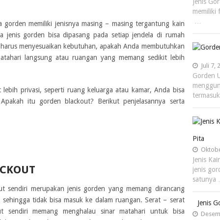
Jenis Go
memiliki
…
a gorden memiliki jenisnya masing – masing tergantung kain
a jenis gorden bisa dipasang pada setiap jendela di rumah
uga harus menyesuaikan kebutuhan, apakah Anda membutuhkan
tahari langsung atau ruangan yang memang sedikit lebih
Juli 7,
Gorden U
menggun
 lebih privasi, seperti ruang keluarga atau kamar, Anda bisa
termasuk
Apakah itu gorden blackout? Berikut penjelasannya serta
Pita
Oktobe
Jenis Ka
ACKOUT
jenis go
satunya
ut sendiri merupakan jenis gorden yang memang dirancang
 sehingga tidak bisa masuk ke dalam ruangan. Serat – serat
Jenis G
t sendiri memang menghalau sinar matahari untuk bisa
Desemb