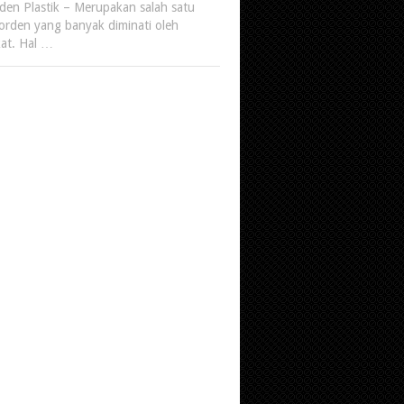
rden Plastik – Merupakan salah satu
rden yang banyak diminati oleh
at. Hal …