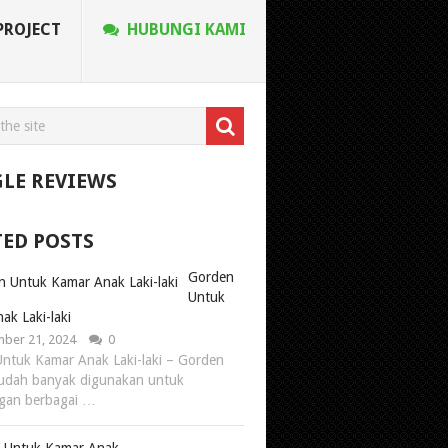
PROJECT
HUBUNGI KAMI
LE REVIEWS
TED POSTS
Gorden
Untuk
ak Laki-laki
ber 21, 2024
0
ntuk Kamar Anak Laki-laki – Gorden
 sudah banyak digunakan untuk
gan berbagai …