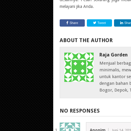
melayani jika Anda.
Share
Tweet
Sha
ABOUT THE AUTHOR
Raja Gorden
Menjual berbag
minimalis, mew
untuk kantor sep
dengan bahan b
Bogor, Depok, 
NO RESPONSES
Anonim
Juni 14, 20