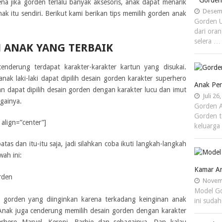
Gorden
ena jika gorden terlalu banyak aksesoris, anak dapat menarik
Desemb
k itu sendiri. Berikut kami berikan tips memilih gorden anak
Gorden U
dari ora
selera …
 ANAK YANG TERBAIK
enderung terdapat karakter-karakter kartun yang disukai.
nak laki-laki dapat dipilih desain gorden karakter superhero
Anak Per
dapat dipilih desain gorden dengan karakter lucu dan imut
Juli 26
gainya.
Gorden A
Gorden t
align=”center”]
keluarga
tas dan itu-itu saja, jadi silahkan coba ikuti langkah-langkah
ah ini:
Kamar An
rden
Novemb
Model Go
n gorden yang diinginkan karena terkadang keinginan anak
ini suda
Anak juga cenderung memilih desain gorden dengan karakter
erhero Marvel, Keropi, Barbie dan sebagainya. Dan kalau