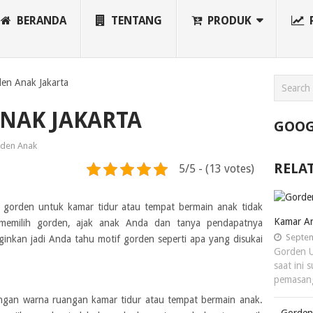
BERANDA
TENTANG
PRODUK
den Anak Jakarta
NAK JAKARTA
GOOG
den Anak
RELA
5/5 - (13 votes)
 gorden untuk kamar tidur atau tempat bermain anak tidak
Kamar An
 memilih gorden, ajak anak Anda dan tanya pendapatnya
Septem
ginkan jadi Anda tahu motif gorden seperti apa yang disukai
Gorden U
saat ini
pemasan
dengan warna ruangan kamar tidur atau tempat bermain anak.