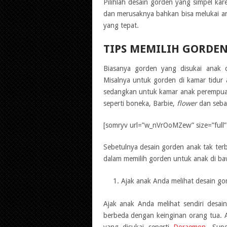
Pilihlah desain gorden yang simpel kar
dan merusaknya bahkan bisa melukai ana
yang tepat.
TIPS MEMILIH GORDEN
Biasanya gorden yang disukai anak c
Misalnya untuk gorden di kamar tidur a
sedangkan untuk kamar anak perempuan 
seperti boneka, Barbie,
flower
dan seba
[somryv url=”w_nVrOoMZew” size=”full” 
Sebetulnya desain gorden anak tak terba
dalam memilih gorden untuk anak di baw
Ajak anak Anda melihat desain go
Ajak anak Anda melihat sendiri desai
berbeda dengan keinginan orang tua. 
yang disukai seperti
Doraemon
, Sup