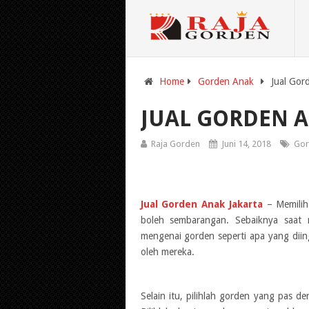
Home
Gorden Anak
Jual Gor
JUAL GORDEN A
Raja Gorden
Juni 14, 2018
Gor
Jual Gorden Anak Jakarta
– Memilih
boleh sembarangan. Sebaiknya saat
mengenai gorden seperti apa yang diin
oleh mereka.
Selain itu, pilihlah gorden yang pas 