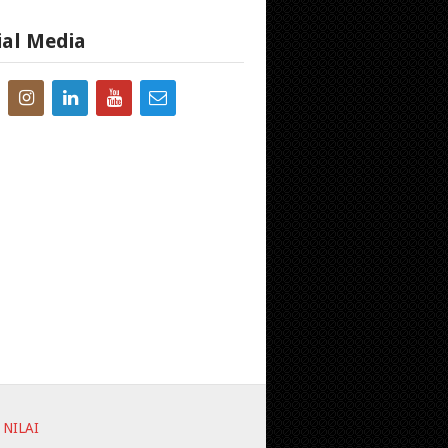
ial Media
 NILAI