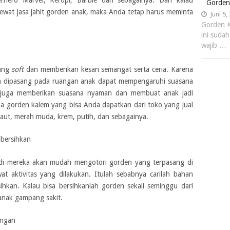
Gorden
at jasa jahit gorden anak, maka Anda tetap harus meminta
Juni 5,
Gorden 
ini suda
wajib …
yang
soft
dan memberikan kesan semangat serta ceria. Karena
an dipasang pada ruangan anak dapat mempengaruhi suasana
m juga memberikan suasana nyaman dan membuat anak jadi
a gorden kalem yang bisa Anda dapatkan dari toko yang jual
 laut, merah muda, krem, putih, dan sebagainya.
bersihkan
jadi mereka akan mudah mengotori gorden yang terpasang di
t aktivitas yang dilakukan. Itulah sebabnya carilah bahan
hkan. Kalau bisa bersihkanlah gorden sekali seminggu dari
anak gampang sakit.
angan