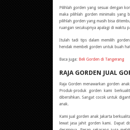
Pilihlah gorden yang sesuai dengan kon
maka pilihlah gorden minimalis yang b
pilihlah gorden yang masih bisa ditemb
ruangan secukupnya apalagi di waktu pa
Itulah tadi tips dalam memilih gorde
hendak membeli gorden untuk buah hati 
Baca juga:
Beli Gorden di Tangerang
RAJA GORDEN JUAL G
Raja Gorden menawarkan gorden anak 
Produk-produk gorden kami berkual
dibersihkan. Sangat cocok untuk digan
anak.
Kami jual gorden anak Jakarta berkuali
lewat jasa jahit gorden kami. Dapat 
desainnya. Pesan sekarang juga mela