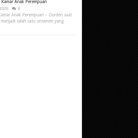
 Kamar Anak Perempuan
 2020
0
Kamar Anak Perempuan – Gorden saat
h menjadi salah satu ornamen yang