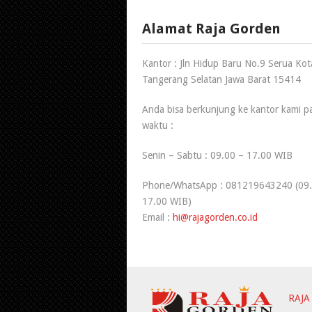
Alamat Raja Gorden
Kantor : Jln Hidup Baru No.9 Serua Kot
Tangerang Selatan Jawa Barat 15414
Anda bisa berkunjung ke kantor kami p
waktu :
Senin – Sabtu : 09.00 – 17.00 WIB
Phone/WhatsApp : 081219643240 (09.
17.00 WIB)
Email :
hi@rajagorden.co.id
RAJA