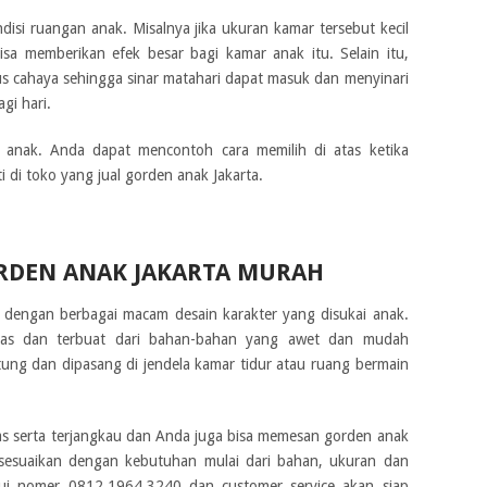
disi ruangan anak. Misalnya jika ukuran kamar tersebut kecil
isa memberikan efek besar bagi kamar anak itu. Selain itu,
us cahaya sehingga sinar matahari dapat masuk dan menyinari
gi hari.
n anak. Anda dapat mencontoh cara memilih di atas ketika
di toko yang jual gorden anak Jakarta.
ORDEN ANAK JAKARTA MURAH
dengan berbagai macam desain karakter yang disukai anak.
itas dan terbuat dari bahan-bahan yang awet dan mudah
tung dan dipasang di jendela kamar tidur atau ruang bermain
tas serta terjangkau dan Anda juga bisa memesan gorden anak
disesuaikan dengan kebutuhan mulai dari bahan, ukuran dan
lui nomer 0812.1964.3240 dan customer service akan siap