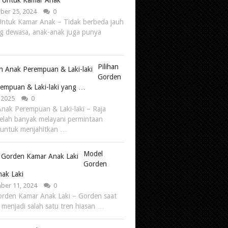
 Untuk Kamar Anak
er 25, 2024
0
ntuk Kamar Anak – Tidak berbeda jauh
ng dewasa, anak-anak juga punya
Pilihan
Gorden
empuan & Laki-laki yang …
, 2025
0
nak Perempuan & Laki-laki – Raja
elah banyak melayani permintaan
 untuk menjahitkan …
Model
Gorden
ak Laki
er 11, 2024
0
rden Kamar Anak Laki – Gorden saat
h menjadi salah satu tren hiasan …