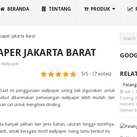
BERANDA
TENTANG
PRODUK
paper Jakarta Barat
PER JAKARTA BARAT
GOOG
Wallpaper
RELA
5/5 - (7 votes)
Pasang
aat ini penggunaan wallpaper sering kali digunakan untuk
Juli 1,
sebut dikarenakan pemasangan wallpaper lebih mudah dan
Pasang W
menarik 
n cat untuk menghiasi dinding.
idaman 
edia banyak pilihan dari jenis bahan, ukuran hingga motifnya.
ik, simak beragam motif wallpaper ruang tamu berikut ini.