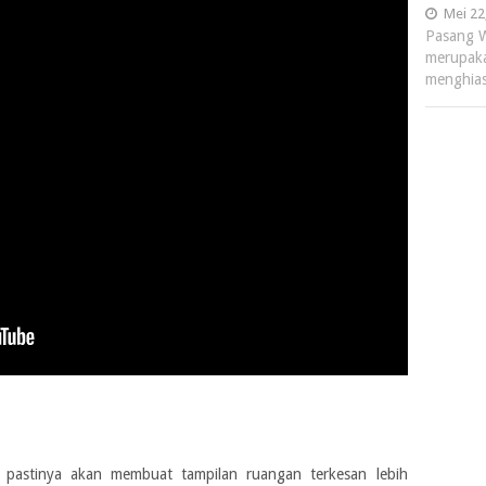
Mei 22
Pasang W
merupaka
menghias
pastinya akan membuat tampilan ruangan terkesan lebih