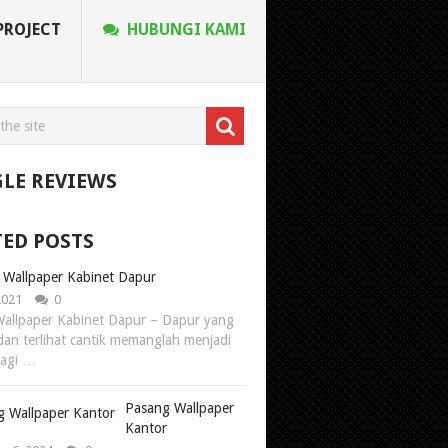
PROJECT
HUBUNGI KAMI
LE REVIEWS
TED POSTS
 Wallpaper Kabinet Dapur
 2021
0
allpaper Kabinet Dapur – Dapur yang
dan terlihat cantik memanglah menjadi
bagi …
Pasang Wallpaper
Kantor