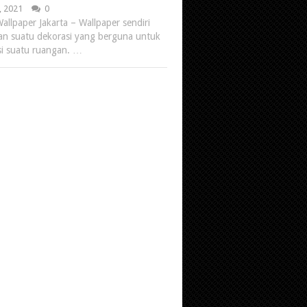
, 2021
0
allpaper Jakarta – Wallpaper sendiri
n suatu dekorasi yang berguna untuk
i suatu ruangan. …