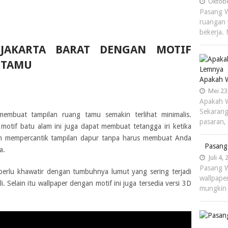
Oktobe
Pasang W
ruangan 
bekerja.
 JAKARTA BARAT DENGAN MOTIF
 TAMU
Apakah W
Mei 23
Apakah W
Sekarang 
embuat tampilan ruang tamu semakin terlihat minimalis.
pasaran
tif batu alam ini juga dapat membuat tetangga iri ketika
kan mempercantik tampilan dapur tanpa harus membuat Anda
Pasang
a.
Juli 4,
Pasang W
erlu khawatir dengan tumbuhnya lumut yang sering terjadi
wallpape
 Selain itu wallpaper dengan motif ini juga tersedia versi 3D
mungkin 