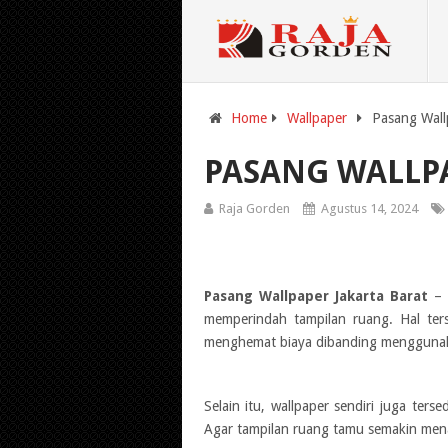
Home
Wallpaper
Pasang Wall
PASANG WALLPA
Raja Gorden
Agustus 14, 2024
Pasang Wallpaper Jakarta Barat
– S
memperindah tampilan ruang. Hal ter
menghemat biaya dibanding menggunaka
Selain itu, wallpaper sendiri juga ters
Agar tampilan ruang tamu semakin menar