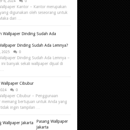
r 6, 2024
0
allpaper Kantor – Kantor merupakan
yang digunakan oleh seseorang untuk
 Maka dari …
allpaper Dinding Sudah Ada Lemnya?
, 2025
0
allpaper Dinding Sudah Ada Lemnya –
ini banyak sekali wallpaper dijual di
, …
 Wallpaper Cibubur
 2024
0
allpaper Cibubur – Penggunaan
r memang bertujuan untuk Anda yang
tidak ingin tampilan …
Pasang Wallpaper
Jakarta