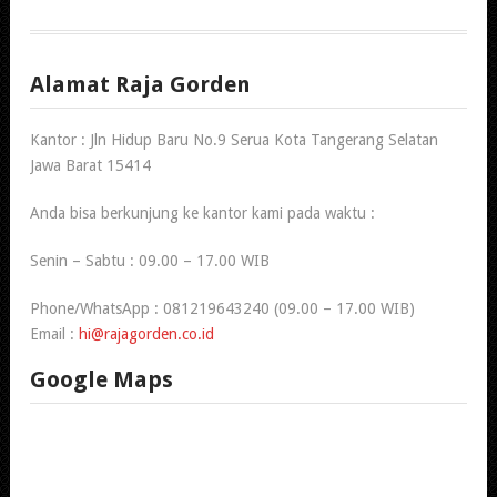
Alamat Raja Gorden
Kantor : Jln Hidup Baru No.9 Serua Kota Tangerang Selatan
Jawa Barat 15414
Anda bisa berkunjung ke kantor kami pada waktu :
Senin – Sabtu : 09.00 – 17.00 WIB
Phone/WhatsApp : 081219643240 (09.00 – 17.00 WIB)
Email :
hi@rajagorden.co.id
Google Maps