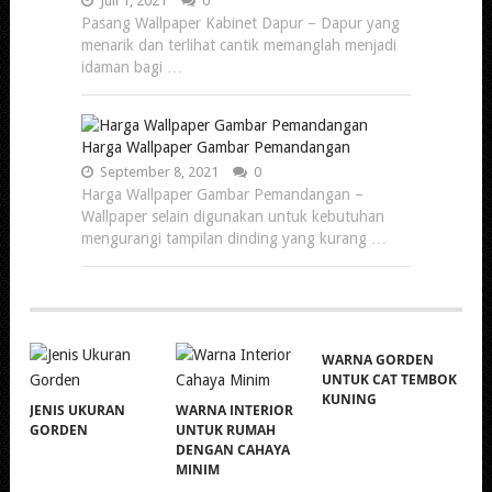
Juli 1, 2021
0
Pasang Wallpaper Kabinet Dapur – Dapur yang
menarik dan terlihat cantik memanglah menjadi
idaman bagi …
Harga Wallpaper Gambar Pemandangan
September 8, 2021
0
Harga Wallpaper Gambar Pemandangan –
Wallpaper selain digunakan untuk kebutuhan
mengurangi tampilan dinding yang kurang …
WARNA GORDEN
UNTUK CAT TEMBOK
KUNING
JENIS UKURAN
WARNA INTERIOR
GORDEN
UNTUK RUMAH
DENGAN CAHAYA
MINIM