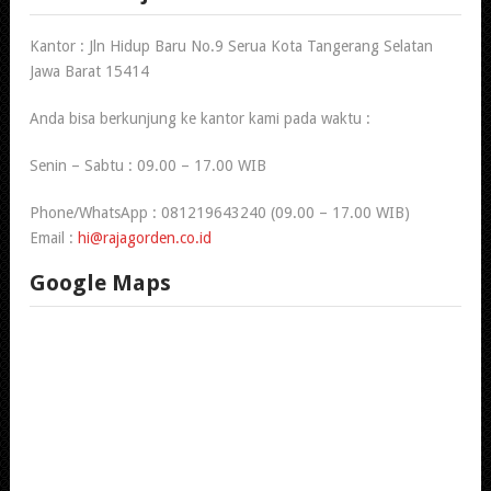
Kantor : Jln Hidup Baru No.9 Serua Kota Tangerang Selatan
Jawa Barat 15414
Anda bisa berkunjung ke kantor kami pada waktu :
Senin – Sabtu : 09.00 – 17.00 WIB
Phone/WhatsApp : 081219643240 (09.00 – 17.00 WIB)
Email :
hi@rajagorden.co.id
Google Maps