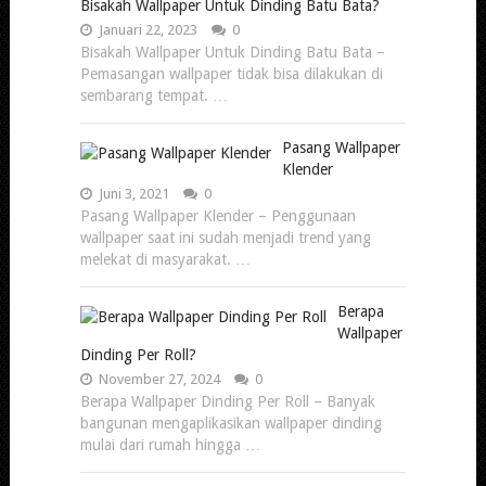
Bisakah Wallpaper Untuk Dinding Batu Bata?
Januari 22, 2023
0
Bisakah Wallpaper Untuk Dinding Batu Bata –
Pemasangan wallpaper tidak bisa dilakukan di
sembarang tempat. …
Pasang Wallpaper
Klender
Juni 3, 2021
0
Pasang Wallpaper Klender – Penggunaan
wallpaper saat ini sudah menjadi trend yang
melekat di masyarakat. …
Berapa
Wallpaper
Dinding Per Roll?
November 27, 2024
0
Berapa Wallpaper Dinding Per Roll – Banyak
bangunan mengaplikasikan wallpaper dinding
mulai dari rumah hingga …