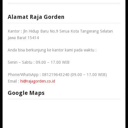
Alamat Raja Gorden
Kantor : Jln Hidup Baru No.9 Serua Kota Tangerang Selatan
Jawa Barat 15414
Anda bisa berkunjung ke kantor kami pada waktu :
Senin – Sabtu : 09.00 – 17.00 WIB
Phone/WhatsApp : 081219643240 (09.00 – 17.00 WIB)
Email :
hi@rajagorden.co.id
Google Maps