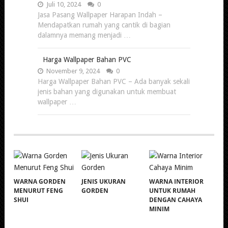
Juli 10, 2024
0
Jasa Pasang Wallpaper Harapan Indah –
Mendapatkan rumah yang cantik di bagian
dalamnya memang menjadi …
Harga Wallpaper Bahan PVC
November 9, 2024
0
Harga Wallpaper Bahan PVC – Ada banyak sekali
jenis bahan yang digunakan untuk membuat
wallpaper …
WARNA GORDEN
JENIS UKURAN
WARNA INTERIOR
MENURUT FENG
GORDEN
UNTUK RUMAH
SHUI
DENGAN CAHAYA
MINIM