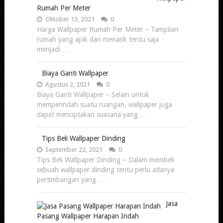
Rumah Per Meter
Oktober 13, 2021
0
Harga Wallpaper Rumah Per Meter – Tampilan
rumah yang apik dan menarik tentu saja
menjadi …
Biaya Ganti Wallpaper
Agustus 2, 2021
0
Biaya Ganti Wallpaper – Selain untuk
memperindah suatu ruangan, wallpaper juga
dapat menciptakan suasana yang …
Tips Beli Wallpaper Dinding
September 22, 2021
0
Tips Beli Wallpaper Dinding – Dalam membeli
sebuah wallpaper dinding tentu perlu adanya
pertimbangan yang …
Jasa
Pasang Wallpaper Harapan Indah