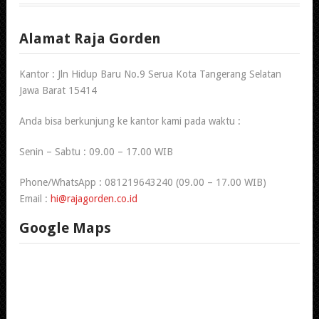
Alamat Raja Gorden
Kantor : Jln Hidup Baru No.9 Serua Kota Tangerang Selatan
Jawa Barat 15414
Anda bisa berkunjung ke kantor kami pada waktu :
Senin – Sabtu : 09.00 – 17.00 WIB
Phone/WhatsApp : 081219643240 (09.00 – 17.00 WIB)
Email :
hi@rajagorden.co.id
Google Maps