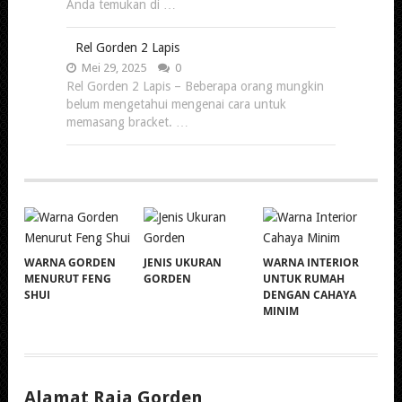
Anda temukan di …
Rel Gorden 2 Lapis
Mei 29, 2025
0
Rel Gorden 2 Lapis – Beberapa orang mungkin
belum mengetahui mengenai cara untuk
memasang bracket. …
WARNA GORDEN
JENIS UKURAN
WARNA INTERIOR
MENURUT FENG
GORDEN
UNTUK RUMAH
SHUI
DENGAN CAHAYA
MINIM
Alamat Raja Gorden