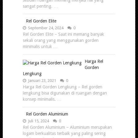
sangat penting. …
Rel Gorden Elite
September 24, 2024
0
Rel Gorden Elite – Saat ini memang banyak
sekali orang yang menggunakan gorden
minimalis untuk …
Harga Rel
Gorden
Lengkung
Januari 23, 2021
0
Harga Rel Gorden Lengkung – Rel gorden
lengkung bisa digunakan di ruangan dengan
konsep minimalis. …
Rel Gorden Aluminium
Juli 15, 2024
0
Rel Gorden Aluminium – Aluminium merupakan
logam berkualitas terbaik yang paling sering