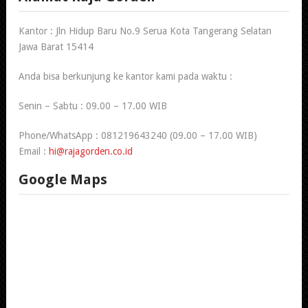
Kantor : Jln Hidup Baru No.9 Serua Kota Tangerang Selatan
Jawa Barat 15414
Anda bisa berkunjung ke kantor kami pada waktu :
Senin – Sabtu : 09.00 – 17.00 WIB
Phone/WhatsApp : 081219643240 (09.00 – 17.00 WIB)
Email :
hi@rajagorden.co.id
Google Maps