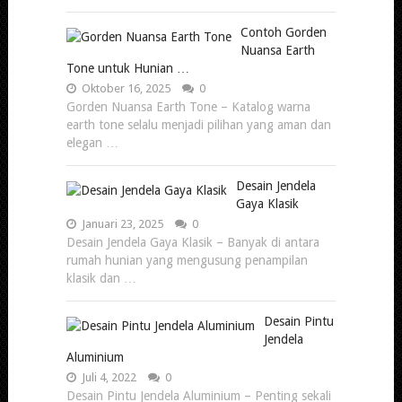
Contoh Gorden
Nuansa Earth
Tone untuk Hunian …
Oktober 16, 2025
0
Gorden Nuansa Earth Tone – Katalog warna
earth tone selalu menjadi pilihan yang aman dan
elegan …
Desain Jendela
Gaya Klasik
Januari 23, 2025
0
Desain Jendela Gaya Klasik – Banyak di antara
rumah hunian yang mengusung penampilan
klasik dan …
Desain Pintu
Jendela
Aluminium
Juli 4, 2022
0
Desain Pintu Jendela Aluminium – Penting sekali