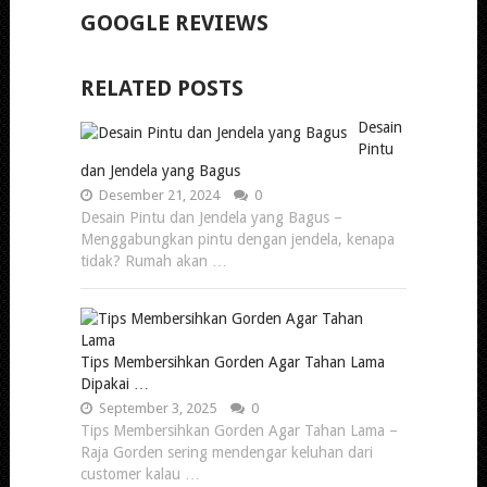
GOOGLE REVIEWS
RELATED POSTS
Desain
Pintu
dan Jendela yang Bagus
Desember 21, 2024
0
Desain Pintu dan Jendela yang Bagus –
Menggabungkan pintu dengan jendela, kenapa
tidak? Rumah akan …
Tips Membersihkan Gorden Agar Tahan Lama
Dipakai …
September 3, 2025
0
Tips Membersihkan Gorden Agar Tahan Lama –
Raja Gorden sering mendengar keluhan dari
customer kalau …