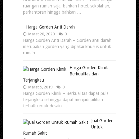
ruangan rumah saja, bahkan hotel, sekolahan,
perkantoran hingga bahkan …
Harga Gorden Anti Darah
Maret 20, 2020
0
Harga Gorden Anti Darah – Gorden anti darah
merupakan gorden yang dipakai khusus untuk
rumah …
Harga Gorden Klinik
Berkualitas dan
Terjangkau
Maret 5, 2019
0
Harga Gorden Klinik – Berkualitas dapat pula
terjangkau sehingga dapat menjadi pilihan
terbaik untuk desain …
Jual Gorden
Untuk
Rumah Sakit