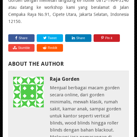
Gorden dengan memesan langsung ke nomer 0812-1964-3240
atau datang ke workshop kami yang beralamat di Jalan
Cempaka Raya No.91, Cipete Utara, Jakarta Selatan, Indonesia
12150.
Share
Tweet
Share
Pin it
Stumble
Reddit
ABOUT THE AUTHOR
Raja Gorden
Menjual berbagai macam gorden
secara online, dari gorden
minimalis, mewah klasik, rumah
sakit, kamar anak, sampai gorden
untuk kantor seperti vertical
blinds, wood blinds hingga roller
blinds dengan bahan blackout.
Melayani jasa pemasangan di