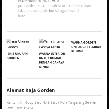
Desember 20, 2023
0
Jual Gorden Untuk Rumah Sakit – Gorden rumah
sakit atau sering disebut sebagai hospital
track …
WARNA GORDEN
UNTUK CAT TEMBOK
KUNING
JENIS UKURAN
WARNA INTERIOR
GORDEN
UNTUK RUMAH
DENGAN CAHAYA
MINIM
Alamat Raja Gorden
Kantor : Jln Hidup Baru No.9 Serua Kota Tangerang Selatan
Jawa Barat 15414