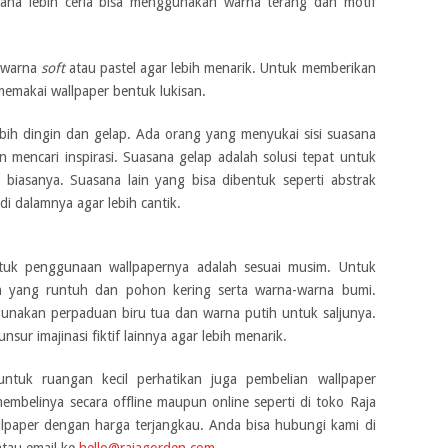
ana lebih ceria bisa menggunakan warna terang dan motif
 warna
soft
atau pastel agar lebih menarik. Untuk memberikan
memakai wallpaper bentuk lukisan.
bih dingin dan gelap. Ada orang yang menyukai sisi suasana
 mencari inspirasi. Suasana gelap adalah solusi tepat untuk
 biasanya. Suasana lain yang bisa dibentuk seperti abstrak
i dalamnya agar lebih cantik.
untuk penggunaan wallpapernya adalah sesuai musim. Untuk
 yang runtuh dan pohon kering serta warna-warna bumi.
unakan perpaduan biru tua dan warna putih untuk saljunya.
r imajinasi fiktif lainnya agar lebih menarik.
ntuk ruangan kecil perhatikan juga pembelian wallpaper
embelinya secara offline maupun online seperti di toko Raja
lpaper dengan harga terjangkau. Anda bisa hubungi kami di
tau email ke
hello@rajagorden.com
.