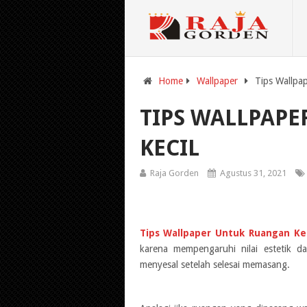
Home
Wallpaper
Tips Wallpa
TIPS WALLPAP
KECIL
Raja Gorden
Agustus 31, 2021
Tips Wallpaper Untuk Ruangan Kec
karena mempengaruhi nilai estetik d
menyesal setelah selesai memasang.