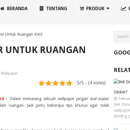
BERANDA
TENTANG
PRODUK
per Untuk Ruangan Kecil
ER UNTUK RUANGAN
GOOG
RELA
Wallpaper
5/5 - (4 votes)
Sticker?
il
– Dalam memasang sebuah wallpaper jangan asal-asalan
Februa
Beli Dim
alam ruangan. Jadi perlu beberapa tips khusus agar tidak
wallpaper
dinding