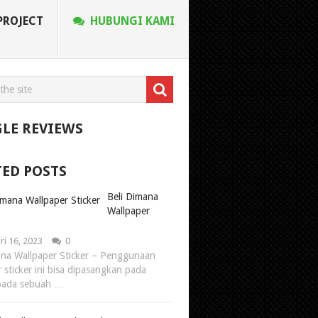
PROJECT
HUBUNGI KAMI
LE REVIEWS
TED POSTS
Beli Dimana
Wallpaper
ri 16, 2023
0
ana Wallpaper Sticker – Penggunaan
 sticker ini bisa dipasangkan pada
 pada sebuah …