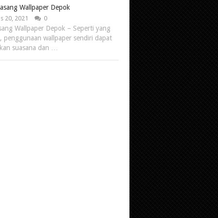
Pasang Wallpaper Depok
s 20, 2021
0
sang Wallpaper Depok – Seperti yang
i, penggunaan wallpaper sendiri dapat
akan suasana dan …