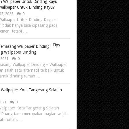
Wallpaper Untuk Dinding Kayu?
13, 2025
0
Wallpaper Untuk Dinding Kayu –
r tidak hanya bisa dipasang pada
semen, tetapi …
Tips
g Wallpaper Dinding
, 2021
0
asang Wallpaper Dinding – Wallpaper
n salah satu alternatif terbaik untuk
antik dinding rumah …
 Wallpaper Kota Tangerang Selatan
 2021
0
allpaper Kota Tangerang Selatan
 Ruang tamu merupakan bagian wajah
uah rumah. …