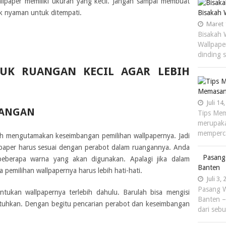
llpaper memiliki ukuran yang kecil. Jangan sampai membuat
k nyaman untuk ditempati.
Bisakah 
Maret 
Bisakah 
Wallpape
dinding 
TUK RUANGAN KECIL AGAR LEBIH
Memasan
Juli 14
BANGAN
Tips Mem
merupaka
memperc
ah mengutamakan keseimbangan pemilihan wallpapernya. Jadi
paper harus sesuai dengan perabot dalam ruangannya. Anda
Pasang
eberapa warna yang akan digunakan. Apalagi jika dalam
Banten
emilihan wallpapernya harus lebih hati-hati.
Juli 3,
Pasang W
ntukan wallpapernya terlebih dahulu. Barulah bisa mengisi
Banten –
tuhkan. Dengan begitu pencarian perabot dan keseimbangan
dari seb