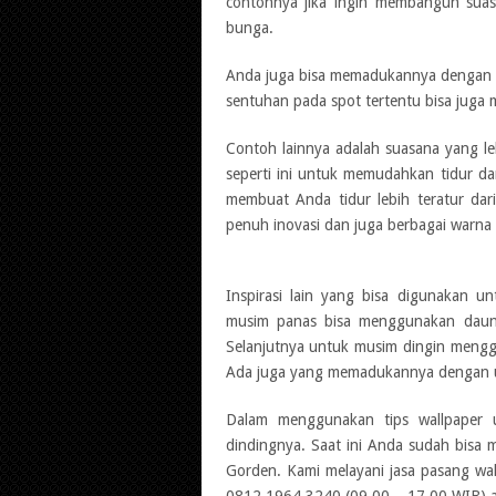
contohnya jika ingin membangun suas
bunga.
Anda juga bisa memadukannya dengan
sentuhan pada spot tertentu bisa juga 
Contoh lainnya adalah suasana yang le
seperti ini untuk memudahkan tidur dan
membuat Anda tidur lebih teratur dari
penuh inovasi dan juga berbagai warna d
Inspirasi lain yang bisa digunakan 
musim panas bisa menggunakan daun
Selanjutnya untuk musim dingin mengg
Ada juga yang memadukannya dengan unsu
Dalam menggunakan tips wallpaper u
dindingnya. Saat ini Anda sudah bisa m
Gorden. Kami melayani jasa pasang wal
0812 1964 3240 (09.00 – 17.00 WIB) a