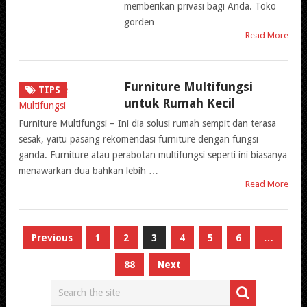
memberikan privasi bagi Anda. Toko
gorden …
Read More
Furniture Multifungsi
TIPS
untuk Rumah Kecil
Furniture Multifungsi – Ini dia solusi rumah sempit dan terasa
sesak, yaitu pasang rekomendasi furniture dengan fungsi
ganda. Furniture atau perabotan multifungsi seperti ini biasanya
menawarkan dua bahkan lebih …
Read More
Paginasi
Previous
1
2
3
4
5
6
…
pos
88
Next