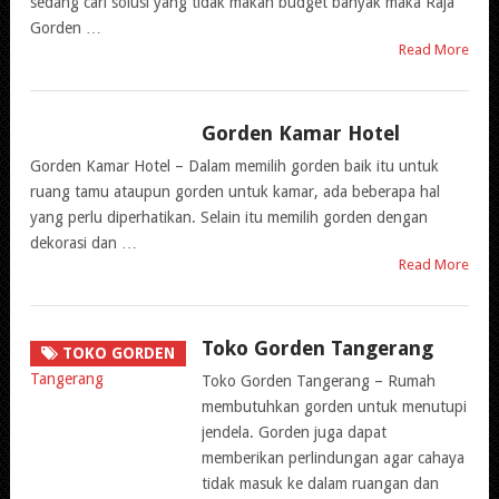
sedang cari solusi yang tidak makan budget banyak maka Raja
Gorden …
Read More
Gorden Kamar Hotel
PASANG
GORDEN
Gorden Kamar Hotel – Dalam memilih gorden baik itu untuk
ruang tamu ataupun gorden untuk kamar, ada beberapa hal
yang perlu diperhatikan. Selain itu memilih gorden dengan
dekorasi dan …
Read More
Toko Gorden Tangerang
TOKO GORDEN
Toko Gorden Tangerang – Rumah
membutuhkan gorden untuk menutupi
jendela. Gorden juga dapat
memberikan perlindungan agar cahaya
tidak masuk ke dalam ruangan dan