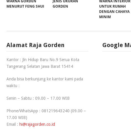
WARNA GORDEN
JENIS UKURAN
WARNA INTERIOR
MENURUT FENG SHUI
GORDEN
UNTUK RUMAH
DENGAN CAHAYA
MINIM
Alamat Raja Gorden
Google M
Kantor : Jln Hidup Baru No.9 Serua Kota
Tangerang Selatan Jawa Barat 15414
Anda bisa berkunjung ke kantor kami pada
waktu :
Senin – Sabtu : 09.00 – 17.00 WIB
Phone/WhatsApp : 081219643240 (09.00 –
17.00 WIB)
Email :
hi@rajagorden.co.id