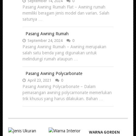
September 14, 2024
0
Pasang Awning Rumah Flat – Awning rumah
memiliki beragam jenis model dan varian. Salah
satunya …
Pasang Awning Rumah
September 24, 2024
0
Pasang Awning Rumah – Awning merupakan
salah satu benda yang digunakan untuk
melindungi rumah ataupun …
Pasang Awning Polycarbonate
April 23, 2021
0
Pasang Awning Polycarbonate – Dalam
pemasangan awning polycarnonate memerlukan
trik khusus yang harus dilakukan. Bahan …
WARNA GORDEN