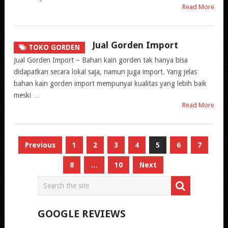
Read More
Jual Gorden Import
TOKO GORDEN
Jual Gorden Import – Bahan kain gorden tak hanya bisa
didapatkan secara lokal saja, namun juga import. Yang jelas
bahan kain gorden import mempunyai kualitas yang lebih baik
meski …
Read More
Paginasi
Previous
1
2
3
4
5
6
7
pos
8
…
10
Next
GOOGLE REVIEWS