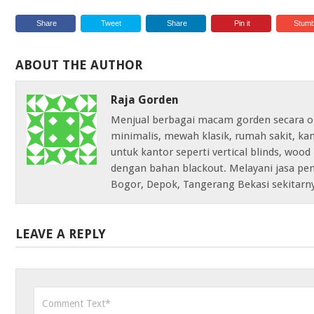
Share
Tweet
Share
Pin it
Stumb
ABOUT THE AUTHOR
Raja Gorden
Menjual berbagai macam gorden secara on
minimalis, mewah klasik, rumah sakit, k
untuk kantor seperti vertical blinds, wood 
dengan bahan blackout. Melayani jasa pem
Bogor, Depok, Tangerang Bekasi sekitarn
LEAVE A REPLY