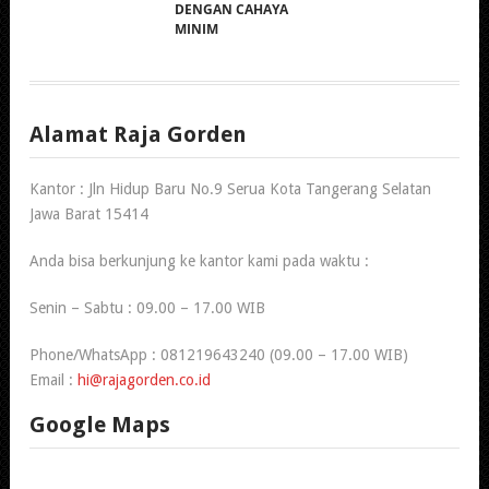
DENGAN CAHAYA
MINIM
Alamat Raja Gorden
Kantor : Jln Hidup Baru No.9 Serua Kota Tangerang Selatan
Jawa Barat 15414
Anda bisa berkunjung ke kantor kami pada waktu :
Senin – Sabtu : 09.00 – 17.00 WIB
Phone/WhatsApp : 081219643240 (09.00 – 17.00 WIB)
Email :
hi@rajagorden.co.id
Google Maps