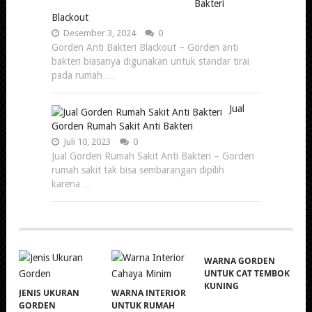
Bakteri
Blackout
Desember 3, 2024
0
Gorden Anti Bakteri Blackout – Gorden anti
bakteri biasanya digunakan untuk standar tirai
pada rumah …
Jual
Gorden Rumah Sakit Anti Bakteri
Juli 10, 2023
0
Jual Gorden Rumah Sakit Anti Bakteri – Gorden
rumah sakit tak bisa sembarangan dipilih
karena …
WARNA GORDEN
UNTUK CAT TEMBOK
KUNING
JENIS UKURAN
WARNA INTERIOR
GORDEN
UNTUK RUMAH