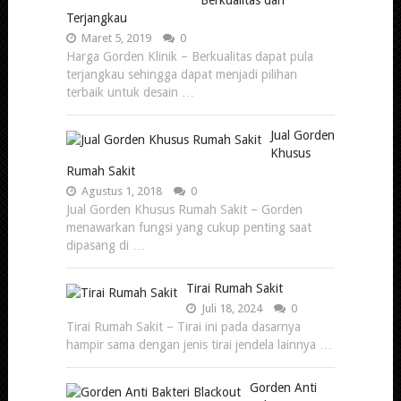
Terjangkau
Maret 5, 2019
0
Harga Gorden Klinik – Berkualitas dapat pula
terjangkau sehingga dapat menjadi pilihan
terbaik untuk desain …
Jual Gorden
Khusus
Rumah Sakit
Agustus 1, 2018
0
Jual Gorden Khusus Rumah Sakit – Gorden
menawarkan fungsi yang cukup penting saat
dipasang di …
Tirai Rumah Sakit
Juli 18, 2024
0
Tirai Rumah Sakit – Tirai ini pada dasarnya
hampir sama dengan jenis tirai jendela lainnya …
Gorden Anti