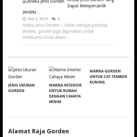
Dapat Mempercantik
Jendela …
Mei 4, 2019
0
Aneka Jenis Gorden – Selain sebagai penutup
jendela, gorden juga digunakan untuk
membantu Anda dalam …
WARNA GORDEN
UNTUK CAT TEMBOK
KUNING
JENIS UKURAN
WARNA INTERIOR
GORDEN
UNTUK RUMAH
DENGAN CAHAYA
MINIM
Alamat Raja Gorden