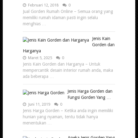
Februari 12, 2018
0
Jual Gorden Rumah Online – Semua orang yang
memiliki rumah idaman pasti ingin selalu
menghias …
Jenis Kain
Gorden dan
Harganya
Maret 5, 2025
0
Jenis Kain Gorden dan Harganya – Untuk
mempercantik desain interior rumah anda, maka
ada beberapa …
Jenis Harga Gorden dan
Fungsi Gorden Yang …
Juni 11, 2019
0
Jenis Harga Gorden – Ketika anda ingin memiliki
hunian yang nyaman, tentu tidak hanya
menentukan …
Aneka Jenis Gorden Yang