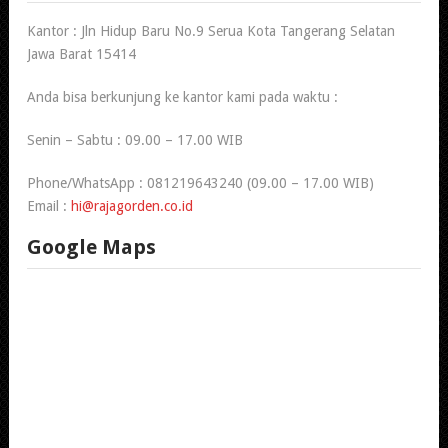
Kantor : Jln Hidup Baru No.9 Serua Kota Tangerang Selatan
Jawa Barat 15414
Anda bisa berkunjung ke kantor kami pada waktu :
Senin – Sabtu : 09.00 – 17.00 WIB
Phone/WhatsApp : 081219643240 (09.00 – 17.00 WIB)
Email :
hi@rajagorden.co.id
Google Maps