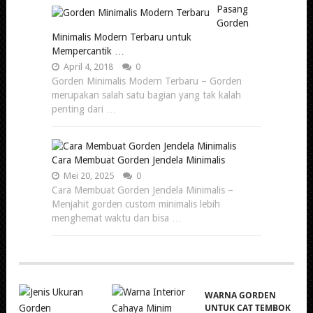
Pasang
Gorden
Minimalis Modern Terbaru untuk
Mempercantik …
April 4, 2018
0
Gorden Minimalis Modern Terbaru – Gorden
merupakan salah satu bagian yang tak kalah
penting dari …
Cara Membuat Gorden Jendela Minimalis
Mei 20, 2025
0
Cara Membuat Gorden Jendela Minimalis –
Menjahit gorden custom minimalis lebih
menghemat waktu dan bisa …
WARNA GORDEN
UNTUK CAT TEMBOK