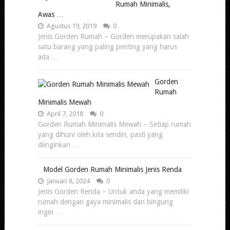
Rumah Minimalis,
Awas …
Agustus 19, 2019
0
Jenis Gorden Rumah – Gorden merupakan salah
satu barang yang paling penting yang harus
ada …
Gorden
Rumah
Minimalis Mewah
April 7, 2018
0
Gorden Rumah Minimalis Mewah – Setiap rumah
yang dihuni oleh kita sendiri, pasti yang
diinginkan …
Model Gorden Rumah Minimalis Jenis Renda
Januari 8, 2024
0
Jenis Gorden Renda – Untuk anda yang memiliki
rumah dengan gaya minimalis dan bingung
ingin …