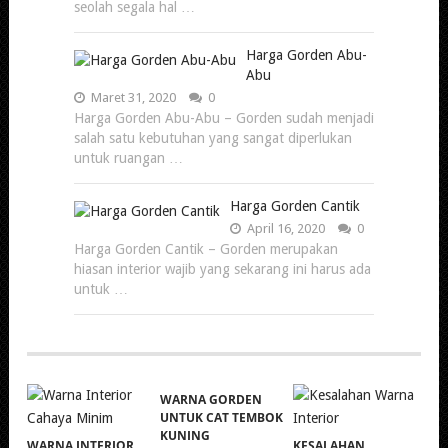
seolah segala hal …
Harga Gorden Abu-
Abu
Maret 31, 2020
0
Harga Gorden Abu-Abu – Gorden sudah menjadi
salah satu kebutuhan yang sangat diperlukan
untuk ruangan …
Harga Gorden Cantik
April 16, 2020
0
Harga Gorden Cantik – Gorden merupakan
hiasan interior wajib yang sekarang ini harus ada
untuk …
WARNA GORDEN
UNTUK CAT TEMBOK
KUNING
WARNA INTERIOR
KESALAHAN