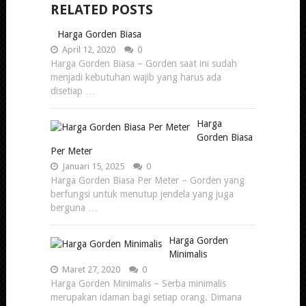
RELATED POSTS
Harga Gorden Biasa
April 12, 2020
0
Harga Gorden Biasa – Gorden saat ini sudah
menjadi kebutuhan wajib yang harus ada
disetiap …
Harga
Gorden Biasa
Per Meter
Januari 15, 2025
0
Harga Gorden Biasa Per Meter – Gorden yang
berfungsi untuk menutup jendela yang juga
berguna …
Harga Gorden
Minimalis
Maret 27, 2020
0
Harga Gorden Minimalis – Serba minimalis
merupakan idaman bagi setiap orang. Dimana