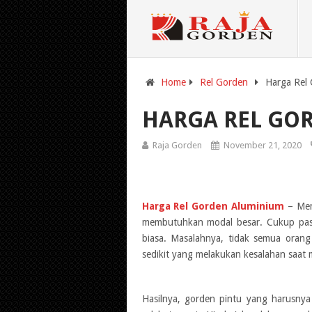
Home
Rel Gorden
Harga Rel
HARGA REL GO
Raja Gorden
November 21, 2020
Harga Rel Gorden Aluminium
– Mem
membutuhkan modal besar. Cukup pasa
biasa. Masalahnya, tidak semua oran
sedikit yang melakukan kesalahan saat 
Hasilnya, gorden pintu yang harusnya 