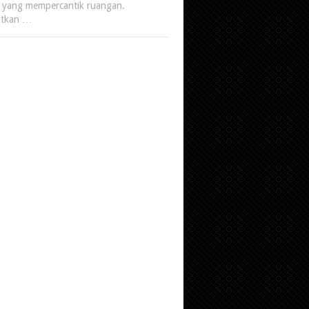
s yang mempercantik ruangan.
tkan …