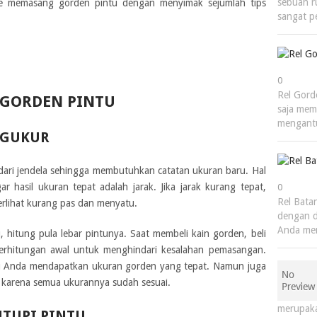
sebuah r
ele memasang gorden pintu dengan menyimak sejumlah tips
sangat p
0
Rel Gord
G GORDEN PINTU
saja mem
mengan
NGUKUR
 dari jendela sehingga membutuhkan catatan ukuran baru. Hal
 hasil ukuran tepat adalah jarak. Jika jarak kurang tepat,
0
Rel Bata
erlihat kurang pas dan menyatu.
dengan d
Anda mem
 hitung pula lebar pintunya. Saat membeli kain gorden, beli
 perhitungan awal untuk menghindari kesalahan pemasangan.
 Anda mendapatkan ukuran gorden yang tepat. Namun juga
arena semua ukurannya sudah sesuai.
merupaka
TUPI PINTU