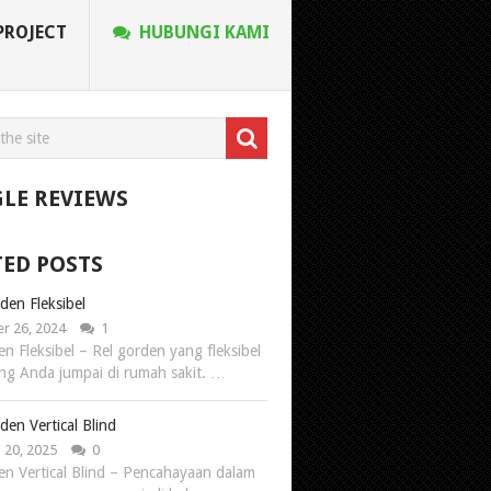
PROJECT
HUBUNGI KAMI
LE REVIEWS
TED POSTS
den Fleksibel
r 26, 2024
1
n Fleksibel – Rel gorden yang fleksibel
ing Anda jumpai di rumah sakit. …
den Vertical Blind
 20, 2025
0
en Vertical Blind – Pencahayaan dalam