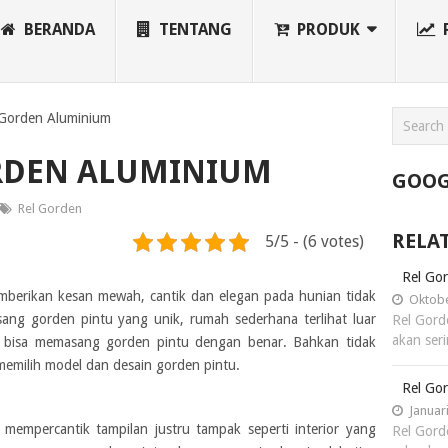
BERANDA
TENTANG
PRODUK
 Gorden Aluminium
RDEN ALUMINIUM
GOOG
Rel Gorden
RELA
5/5 - (6 votes)
Rel Gor
berikan kesan mewah, cantik dan elegan pada hunian tidak
Oktobe
ng gorden pintu yang unik, rumah sederhana terlihat luar
Rel Gorde
akan ser
g bisa memasang gorden pintu dengan benar. Bahkan tidak
memilih model dan desain gorden pintu.
Rel Gor
Januari
mempercantik tampilan justru tampak seperti interior yang
Rel Gord