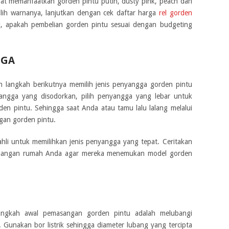
at memanfaatkan gorden pintu putih, dusty pink, peach dan
ilih warnanya, lanjutkan dengan cek daftar harga
rel gorden
, apakah pembelian gorden pintu sesuai dengan budgeting
GGA
 langkah berikutnya memilih jenis penyangga gorden pintu
yangga yang disodorkan, pilih penyangga yang lebar untuk
rden pintu. Sehingga saat Anda atau tamu lalu lalang melalui
gan gorden pintu.
ahli untuk memilihkan jenis penyangga yang tepat. Ceritakan
 ruangan rumah Anda agar mereka menemukan model gorden
 langkah awal pemasangan gorden pintu adalah melubangi
Gunakan bor listrik sehingga diameter lubang yang tercipta