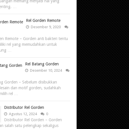
uangan memang menjadi hal yang
enting. …
Rel Gorden Remote
Desember 9, 2020
en Remote – Gorden anti bakteri tentu
iliki rel yang memudahkan untuk
tung …
Rel Batang Gorden
Desember 10, 2024
ng Gorden – Sebelum disibukkan
esain dan motif gorden, sudahkah
ilih rel …
Distributor Rel Gorden
Agustus 12, 2024
0
Distributor Rel Gorden – Gorden
n salah satu pelengkap sekaligus