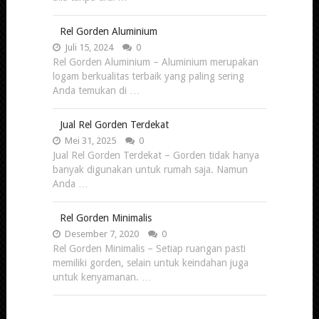
Rel Gorden Aluminium
Juli 15, 2024
0
Rel Gorden Aluminium – Aluminium merupakan
logam berkualitas terbaik yang paling sering
Anda temukan di …
Jual Rel Gorden Terdekat
Mei 31, 2025
0
Jual Rel Gorden Terdekat – Gorden tidak hanya
banyak digunakan untuk rumah saja. Namun
Anda …
Rel Gorden Minimalis
Desember 7, 2020
0
Rel Gorden Minimalis – Setiap ruangan pasti
memiliki gorden, selain untuk keindahan juga
untuk kenyamanan. …