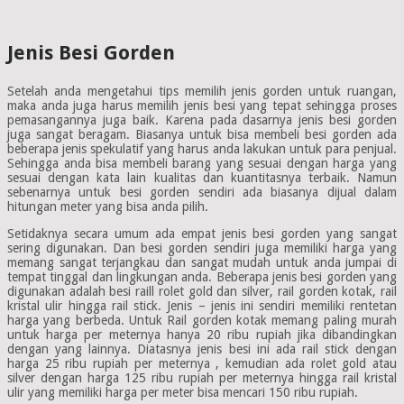
Jenis Besi Gorden
Setelah anda mengetahui tips memilih jenis gorden untuk ruangan,
maka anda juga harus memilih jenis besi yang tepat sehingga proses
pemasangannya juga baik. Karena pada dasarnya jenis besi gorden
juga sangat beragam. Biasanya untuk bisa membeli besi gorden ada
beberapa jenis spekulatif yang harus anda lakukan untuk para penjual.
Sehingga anda bisa membeli barang yang sesuai dengan harga yang
sesuai dengan kata lain kualitas dan kuantitasnya terbaik. Namun
sebenarnya untuk besi gorden sendiri ada biasanya dijual dalam
hitungan meter yang bisa anda pilih.
Setidaknya secara umum ada empat jenis besi gorden yang sangat
sering digunakan. Dan besi gorden sendiri juga memiliki harga yang
memang sangat terjangkau dan sangat mudah untuk anda jumpai di
tempat tinggal dan lingkungan anda. Beberapa jenis besi gorden yang
digunakan adalah besi raill rolet gold dan silver, rail gorden kotak, rail
kristal ulir hingga rail stick. Jenis – jenis ini sendiri memiliki rentetan
harga yang berbeda. Untuk Rail gorden kotak memang paling murah
untuk harga per meternya hanya 20 ribu rupiah jika dibandingkan
dengan yang lainnya. Diatasnya jenis besi ini ada rail stick dengan
harga 25 ribu rupiah per meternya , kemudian ada rolet gold atau
silver dengan harga 125 ribu rupiah per meternya hingga rail kristal
ulir yang memiliki harga per meter bisa mencari 150 ribu rupiah.