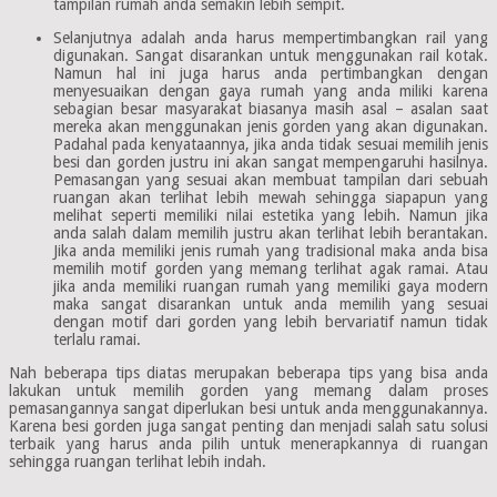
tampilan rumah anda semakin lebih sempit.
Selanjutnya adalah anda harus mempertimbangkan rail yang
digunakan. Sangat disarankan untuk menggunakan rail kotak.
Namun hal ini juga harus anda pertimbangkan dengan
menyesuaikan dengan gaya rumah yang anda miliki karena
sebagian besar masyarakat biasanya masih asal – asalan saat
mereka akan menggunakan jenis gorden yang akan digunakan.
Padahal pada kenyataannya, jika anda tidak sesuai memilih jenis
besi dan gorden justru ini akan sangat mempengaruhi hasilnya.
Pemasangan yang sesuai akan membuat tampilan dari sebuah
ruangan akan terlihat lebih mewah sehingga siapapun yang
melihat seperti memiliki nilai estetika yang lebih. Namun jika
anda salah dalam memilih justru akan terlihat lebih berantakan.
Jika anda memiliki jenis rumah yang tradisional maka anda bisa
memilih motif gorden yang memang terlihat agak ramai. Atau
jika anda memiliki ruangan rumah yang memiliki gaya modern
maka sangat disarankan untuk anda memilih yang sesuai
dengan motif dari gorden yang lebih bervariatif namun tidak
terlalu ramai.
Nah beberapa tips diatas merupakan beberapa tips yang bisa anda
lakukan untuk memilih gorden yang memang dalam proses
pemasangannya sangat diperlukan besi untuk anda menggunakannya.
Karena besi gorden juga sangat penting dan menjadi salah satu solusi
terbaik yang harus anda pilih untuk menerapkannya di ruangan
sehingga ruangan terlihat lebih indah.