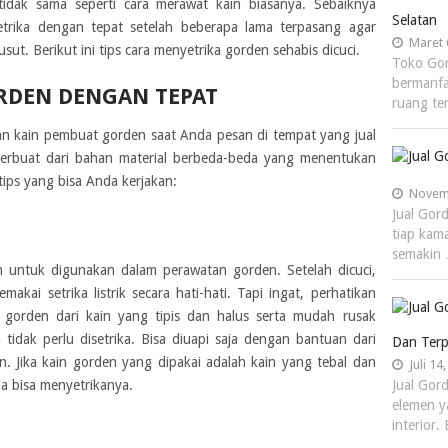
idak sama seperti cara merawat kain biasanya. Sebaiknya
Selatan
trika dengan tepat setelah beberapa lama terpasang agar
Maret 
usut. Berikut ini tips cara menyetrika gorden sehabis dicuci.
Toko Gor
bermanfa
RDEN DENGAN TEPAT
ruang te
n kain pembuat gorden saat Anda pesan di tempat yang jual
rbuat dari bahan material berbeda-beda yang menentukan
ips yang bisa Anda kerjakan:
Novemb
Jual Gor
tiap kam
semakin
dah untuk digunakan dalam perawatan gorden. Setelah dicuci,
kai setrika listrik secara hati-hati. Tapi ingat, perhatikan
 gorden dari kain yang tipis dan halus serta mudah rusak
tidak perlu disetrika. Bisa diuapi saja dengan bantuan dari
Dan Terp
n. Jika kain gorden yang dipakai adalah kain yang tebal dan
Juli 14
a bisa menyetrikanya.
Jual Gor
elemen y
interior