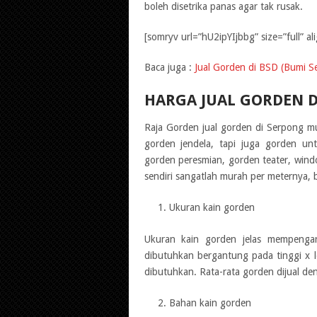
boleh disetrika panas agar tak rusak.
[somryv url=”hU2ipYIjbbg” size=”full” al
Baca juga :
Jual Gorden di BSD (Bumi S
HARGA JUAL GORDEN D
Raja Gorden jual gorden di Serpong 
gorden jendela, tapi juga gorden unt
gorden peresmian, gorden teater, wind
sendiri sangatlah murah per meternya,
Ukuran kain gorden
Ukuran kain gorden jelas mempenga
dibutuhkan bergantung pada tinggi x 
dibutuhkan. Rata-rata gorden dijual d
Bahan kain gorden