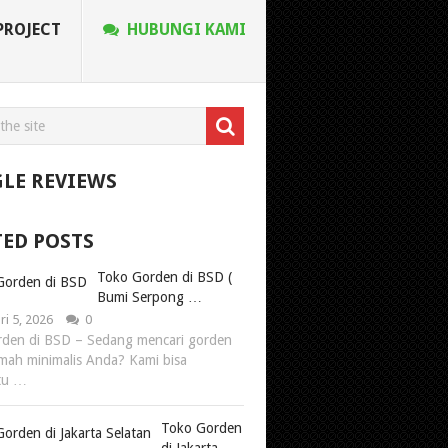
PROJECT
HUBUNGI KAMI
LE REVIEWS
TED POSTS
Toko Gorden di BSD (
Bumi Serpong …
ri 5, 2026
0
den di BSD – Sedang mencari gorden
mah minimalis Anda? Kami bisa
tu …
Toko Gorden