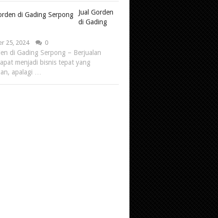
Jual Gorden
di Gading
r 25, 2024
0
den di Gading Serpong – Berjualan
apat menjadi bisnis tepat yang
kan, apalagi …