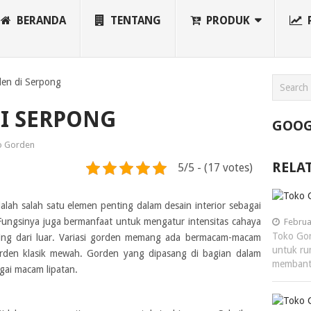
BERANDA
TENTANG
PRODUK
den di Serpong
I SERPONG
GOOG
o Gorden
RELA
5/5 - (17 votes)
lah salah satu elemen penting dalam desain interior sebagai
 Fungsinya juga bermanfaat untuk mengatur intensitas cahaya
Februa
Toko Gor
sing dari luar. Variasi gorden memang ada bermacam-macam
untuk ru
orden klasik mewah. Gorden yang dipasang di bagian dalam
memban
gai macam lipatan.