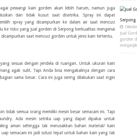
ebagai pewangi kain gorden akan lebih harum, namun juga
skan dan tidak kusut saat disetrika. Spray ini dapat
Serpong
milih spray yang dicampurkan ke dalam air saat mencuci
Oktobe
u ke toko yang jual gorden di Serpong berkualitas mengenai
Jual Gor
 dicampurkan saat mencuci gorden untuk jenis kain tertentu.
gorden d
menjanji
 yang sesuai dengan jendela di ruangan. Untuk ukuran kain
mang agak sulit. Tapi Anda bisa mengakalinya dengan cara
agian sama besar. Cara ini juga sering dilakukan saat ingin
n tidak semua orang memiliki mesin besar semacam ini. Tapi
undry. Ada mesin setrika uap yang dapat dipakai untuk
ling aman sehingga tak merusakkan bahan material/ kain
uap semacam ini jadi solusi tepat untuk bahan kain yang tak