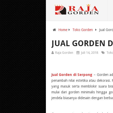
Home
Toko Gorden
Jual Gor
JUAL GORDEN D
Raja Gorden
Juli 14, 2018
Tok
Jual Gorden di Serpong
– Gorden ada
penambah nilai estetika atau dekorasi.
yang masuk serta memblokir suara bi
mulai dari gorden minimalis hingga g
jendela biasanya didesain dengan berba