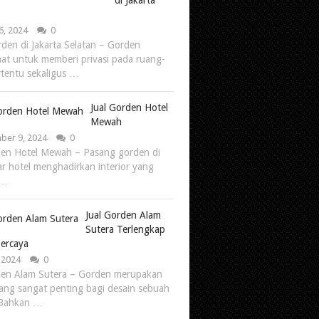
di Jakarta
6, 2024
0
den di Jakarta Selatan – Gorden
at untuk memberi privasi pada ruang-
rtentu sekaligus …
Jual Gorden Hotel
Mewah
er 9, 2024
0
den Hotel Mewah – Pasang gorden di
ar hotel menghadirkan interior yang
 …
Jual Gorden Alam
Sutera Terlengkap
ercaya
, 2024
0
den Alam Sutera – Gorden merupakan
ang sangat penting bagi desain sebuah
. Bahkan …