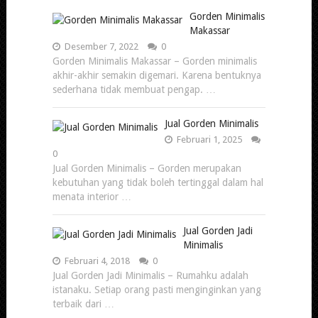
Gorden Minimalis
Makassar
Desember 7, 2022
0
Gorden Minimalis Makassar – Gorden minimalis
akhir-akhir semakin digemari. Karena bentuknya
sederhana tidak membuat pengap. …
Jual Gorden Minimalis
Februari 1, 2025
0
Jual Gorden Minimalis – Gorden merupakan
kebutuhan yang tidak boleh tertinggal dalam hal
menata interior …
Jual Gorden Jadi
Minimalis
Februari 4, 2018
0
Jual Gorden Jadi Minimalis – Rumahku adalah
istanaku. Setiap orang pasti menginginkan yang
terbaik dari …