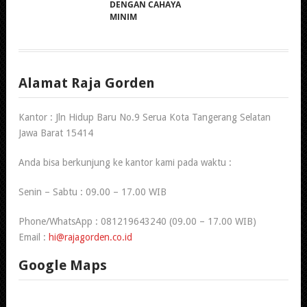
DENGAN CAHAYA
MINIM
Alamat Raja Gorden
Kantor : Jln Hidup Baru No.9 Serua Kota Tangerang Selatan
Jawa Barat 15414
Anda bisa berkunjung ke kantor kami pada waktu :
Senin – Sabtu : 09.00 – 17.00 WIB
Phone/WhatsApp : 081219643240 (09.00 – 17.00 WIB)
Email :
hi@rajagorden.co.id
Google Maps