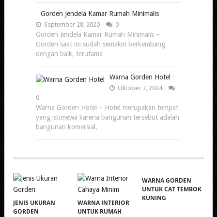
Gorden Jendela Kamar Rumah Minimalis
September 28, 2020
0
Gorden Jendela Kamar Rumah Minimalis –
Gorden saat ini sudah semakin berkembang
dengan baik, terutama …
Warna Gorden Hotel
Oktober 7, 2024
0
Warna Gorden Hotel – Hotel merupakan tempat
yang istimewa karena bangunan tersebut adalah
bangunan komersial. …
WARNA GORDEN
UNTUK CAT TEMBOK
KUNING
JENIS UKURAN
WARNA INTERIOR
GORDEN
UNTUK RUMAH