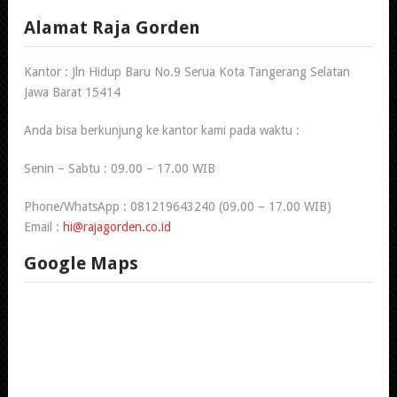
Alamat Raja Gorden
Kantor : Jln Hidup Baru No.9 Serua Kota Tangerang Selatan
Jawa Barat 15414
Anda bisa berkunjung ke kantor kami pada waktu :
Senin – Sabtu : 09.00 – 17.00 WIB
Phone/WhatsApp : 081219643240 (09.00 – 17.00 WIB)
Email :
hi@rajagorden.co.id
Google Maps