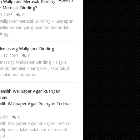
Apakah
r Merusak Dinding?
9, 2025
0
allpaper Merusak Dinding – Siapapun
miliki hunian yang nyaman dan indah
tinggali. …
Memasang Wallpaper Dinding
s 17, 2021
0
masang Wallpaper Dinding – Ingin
ntik tampilan ruang kecil, tapi takut
emakin membuatnya …
ilih Wallpaper Agar Ruangan Terlihat
 2025
0
ilih Wallpaper Agar Ruangan Terlihat
llpaper adalah salah satu alternatif
epat …