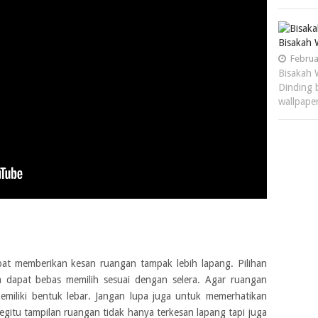
Bisakah 
Februa
Bisakah 
Dinding 
wallpape
apat memberikan kesan ruangan tampak lebih lapang. Pilihan
a dapat bebas memilih sesuai dengan selera. Agar ruangan
memiliki bentuk lebar. Jangan lupa juga untuk memerhatikan
gitu tampilan ruangan tidak hanya terkesan lapang tapi juga