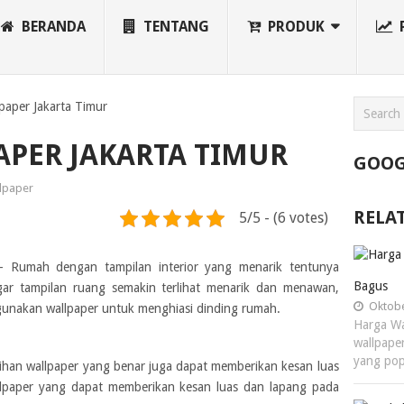
BERANDA
TENTANG
PRODUK
paper Jakarta Timur
PER JAKARTA TIMUR
GOOG
lpaper
RELA
5/5 - (6 votes)
 Rumah dengan tampilan interior yang menarik tentunya
Bagus
gar tampilan ruang semakin terlihat menarik dan menawan,
Oktobe
unakan wallpaper untuk menghiasi dinding rumah.
Harga Wa
wallpape
yang pop
lihan wallpaper yang benar juga dapat memberikan kesan luas
llpaper yang dapat memberikan kesan luas dan lapang pada