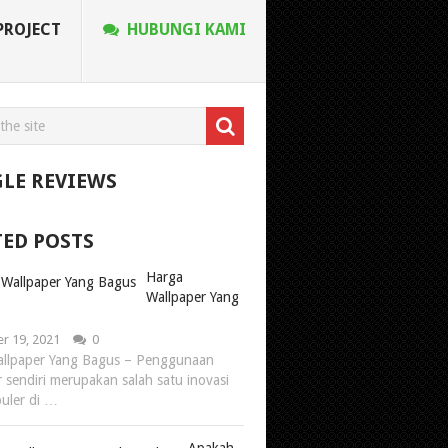
PROJECT
HUBUNGI KAMI
LE REVIEWS
TED POSTS
Harga
Wallpaper Yang
r 19, 2021
0
llpaper Yang Bagus – Penggunaan
r sendiri merupakan salah satu inovasi
uler di …