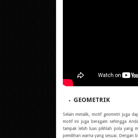
GEOMETRIK
Selain metalik, motif geometri juga d
motif ini juga beragam sehingga And
tampak lebih luas pilihlah pola yang 
pemilihan warna yang sesuai. Dengan be