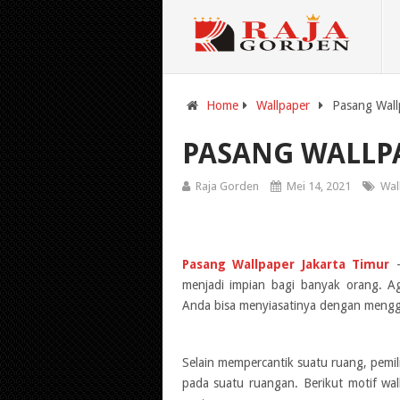
Home
Wallpaper
Pasang Wall
PASANG WALLPA
Raja Gorden
Mei 14, 2021
Wal
Pasang Wallpaper Jakarta Timur
–
menjadi impian bagi banyak orang. A
Anda bisa menyiasatinya dengan mengg
Selain mempercantik suatu ruang, pemi
pada suatu ruangan. Berikut motif wa