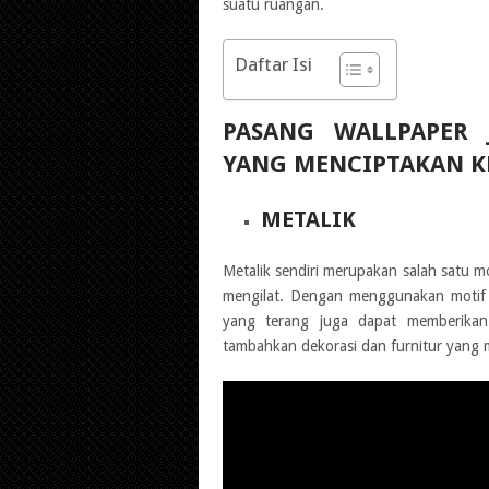
suatu ruangan.
Daftar Isi
PASANG WALLPAPER
YANG MENCIPTAKAN K
METALIK
Metalik sendiri merupakan salah satu m
mengilat. Dengan menggunakan motif i
yang terang juga dapat memberikan 
tambahkan dekorasi dan furnitur yang m