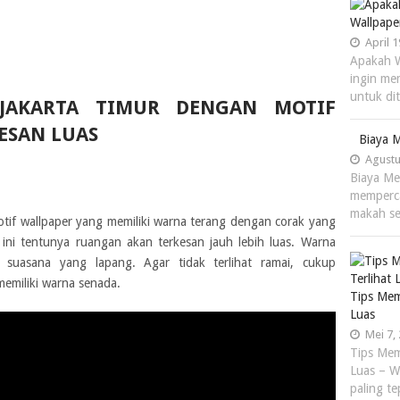
Wallpape
April 1
Apakah W
ingin me
untuk di
 JAKARTA TIMUR DENGAN MOTIF
ESAN LUAS
Biaya 
Agustu
Biaya Me
memperca
makah s
otif wallpaper yang memiliki warna terang dengan corak yang
ni tentunya ruangan akan terkesan jauh lebih luas. Warna
suasana yang lapang. Agar tidak terlihat ramai, cukup
emiliki warna senada.
Tips Mem
Luas
Mei 7,
Tips Mem
Luas – Wa
paling t