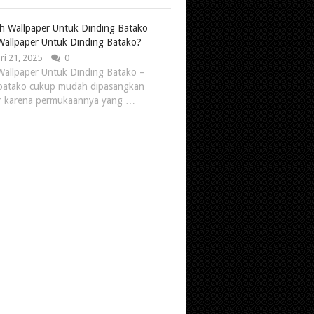
Wallpaper Untuk Dinding Batako?
ri 21, 2025
0
Wallpaper Untuk Dinding Batako –
batako cukup mudah dipasangkan
r karena permukaannya yang …