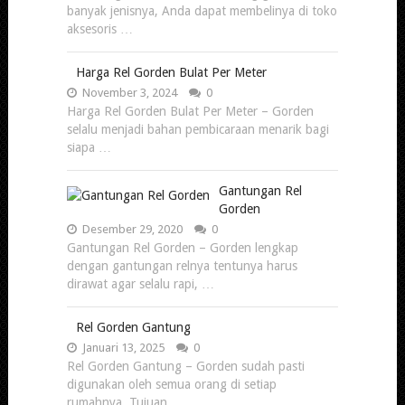
banyak jenisnya, Anda dapat membelinya di toko
aksesoris …
Harga Rel Gorden Bulat Per Meter
November 3, 2024
0
Harga Rel Gorden Bulat Per Meter – Gorden
selalu menjadi bahan pembicaraan menarik bagi
siapa …
Gantungan Rel
Gorden
Desember 29, 2020
0
Gantungan Rel Gorden – Gorden lengkap
dengan gantungan relnya tentunya harus
dirawat agar selalu rapi, …
Rel Gorden Gantung
Januari 13, 2025
0
Rel Gorden Gantung – Gorden sudah pasti
digunakan oleh semua orang di setiap
rumahnya. Tujuan …