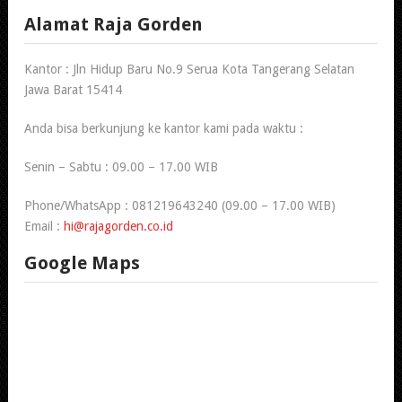
Alamat Raja Gorden
Kantor : Jln Hidup Baru No.9 Serua Kota Tangerang Selatan
Jawa Barat 15414
Anda bisa berkunjung ke kantor kami pada waktu :
Senin – Sabtu : 09.00 – 17.00 WIB
Phone/WhatsApp : 081219643240 (09.00 – 17.00 WIB)
Email :
hi@rajagorden.co.id
Google Maps