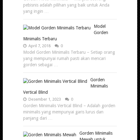
pebisnis adalah pilihan yang baik untuk Anda
yang ingin …
Model
Gorden
Minimalis Terbaru
April 7, 2018
0
Model Gorden Minimalis Terbaru – Setiap orang
yang mempunyai rumah pasti akan mencari
gorden sebagai …
Gorden
Minimalis
Vertical Blind
Desember 1, 2023
0
Gorden Minimalis Vertical Blind – Adalah gorden
minimalis yang mempunyai garis lurus dan
panjang dari …
Gorden Minimalis
Mewah untuk