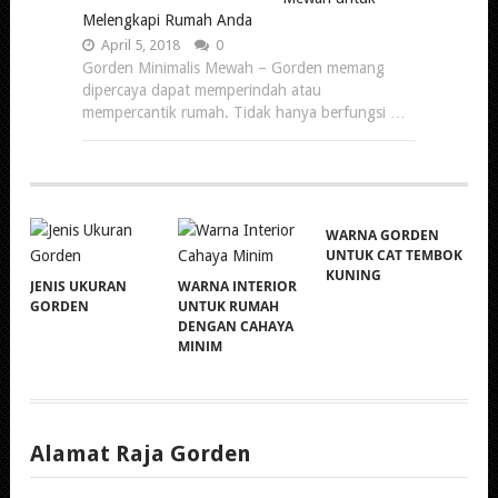
Melengkapi Rumah Anda
April 5, 2018
0
Gorden Minimalis Mewah – Gorden memang
dipercaya dapat memperindah atau
mempercantik rumah. Tidak hanya berfungsi …
WARNA GORDEN
UNTUK CAT TEMBOK
KUNING
JENIS UKURAN
WARNA INTERIOR
GORDEN
UNTUK RUMAH
DENGAN CAHAYA
MINIM
Alamat Raja Gorden