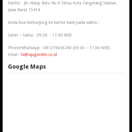
Kantor : Jln Hidup Baru No.9 Serua Kota Tangerang Selatan
Jawa Barat 15414
Anda bisa berkunjung ke kantor kami pada waktu :
Senin – Sabtu : 09.00 – 17.00 WIB
Phone/WhatsApp : 081219643240 (09.00 – 17.00 WIB)
Email :
hi@rajagorden.co.id
Google Maps