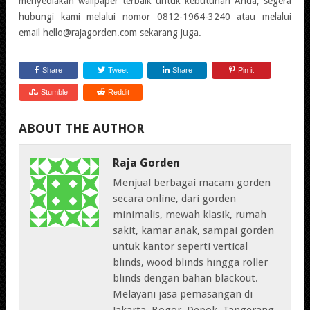
menyediakan wallpaper terbaik untuk kebutuhan Anda, segera
hubungi kami melalui nomor 0812-1964-3240 atau melalui
email hello@rajagorden.com sekarang juga.
Share
Tweet
Share
Pin it
Stumble
Reddit
ABOUT THE AUTHOR
Raja Gorden
Menjual berbagai macam gorden
secara online, dari gorden
minimalis, mewah klasik, rumah
sakit, kamar anak, sampai gorden
untuk kantor seperti vertical
blinds, wood blinds hingga roller
blinds dengan bahan blackout.
Melayani jasa pemasangan di
Jakarta, Bogor, Depok, Tangerang