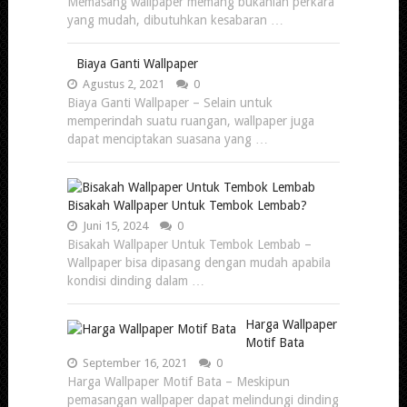
Memasang wallpaper memang bukanlah perkara
yang mudah, dibutuhkan kesabaran …
Biaya Ganti Wallpaper
Agustus 2, 2021
0
Biaya Ganti Wallpaper – Selain untuk
memperindah suatu ruangan, wallpaper juga
dapat menciptakan suasana yang …
Bisakah Wallpaper Untuk Tembok Lembab?
Juni 15, 2024
0
Bisakah Wallpaper Untuk Tembok Lembab –
Wallpaper bisa dipasang dengan mudah apabila
kondisi dinding dalam …
Harga Wallpaper
Motif Bata
September 16, 2021
0
Harga Wallpaper Motif Bata – Meskipun
pemasangan wallpaper dapat melindungi dinding