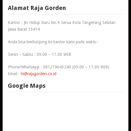
Alamat Raja Gorden
Kantor : Jln Hidup Baru No.9 Serua Kota Tangerang Selatan
Jawa Barat 15414
Anda bisa berkunjung ke kantor kami pada waktu :
Senin – Sabtu : 09.00 – 17.00 WIB
Phone/WhatsApp : 081219643240 (09.00 – 17.00 WIB)
Email :
hi@rajagorden.co.id
Google Maps