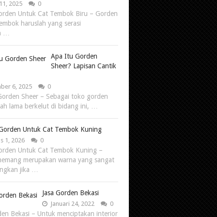
11, 2025
0
orden Untuk Cat Tembok Biru – Gorden
tembok haruslah yang serasi
n …
Apa Itu Gorden
Sheer? Lapisan Cantik
er 6, 2025
0
Gorden Sheer – Sebagai toko gorden
ah lama berkelut di bidang ini, …
Gorden Untuk Cat Tembok Kuning
s 1, 2026
0
orden Untuk Cat Tembok Kuning –
memang merupakan warna yang sangat
ngkan jika …
Jasa Gorden Bekasi
Januari 24, 2022
0
den Bekasi – Untuk menciptakan interior