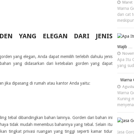
Maret 
Warna G
dan cat 
meskipu
DEN YANG ELEGAN DARI JENIS
Wajib …
Novemb
orden yang elegan, Anda dapat memilih terlebih dahulu jenis
Apa Itu 
bahan yang didasarkan dari ketebalan gorden yang dapat
yang sud
Warna 
gan jika dipasang di rumah atau kantor Anda yaitu:
Agustu
Warna G
Kuning 
menyena
ing tebal dibandingkan bahan lainnya. Gorden dari bahan ini
ahaya tidak mudah menembus bahannya yang tebal. Selain itu
n tingkat privasi ruangan yang tinggi seperti kamar tidur
Jasa Gor