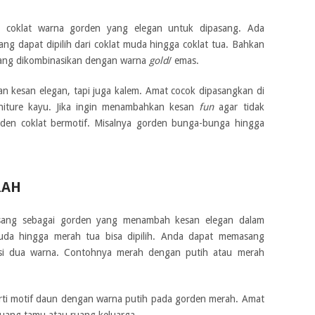
a coklat warna gorden yang elegan untuk dipasang. Ada
ng dapat dipilih dari coklat muda hingga coklat tua. Bahkan
yang dikombinasikan dengan warna
gold
/ emas.
an kesan elegan, tapi juga kalem. Amat cocok dipasangkan di
rniture kayu. Jika ingin menambahkan kesan
fun
agar tidak
rden coklat bermotif. Misalnya gorden bunga-bunga hingga
RAH
sang sebagai gorden yang menambah kesan elegan dalam
da hingga merah tua bisa dipilih. Anda dapat memasang
si dua warna. Contohnya merah dengan putih atau merah
perti motif daun dengan warna putih pada gorden merah. Amat
ruang tamu atau ruang keluarga.