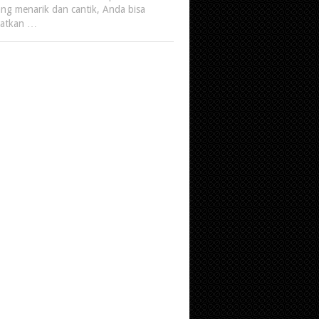
ng menarik dan cantik, Anda bisa
atkan …