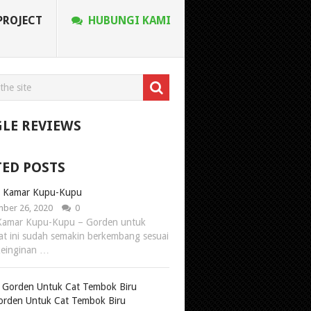
PROJECT
HUBUNGI KAMI
LE REVIEWS
TED POSTS
 Kamar Kupu-Kupu
ber 26, 2020
0
Kamar Kupu-Kupu – Gorden untuk
at ini sudah semakin berkembang sesuai
keinginan …
orden Untuk Cat Tembok Biru