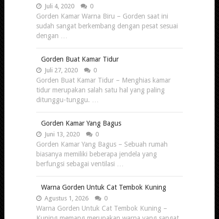
Juli 4, 2020
0
Gorden Kamar Warna Biru – Gorden saat ini
sudah sangat berkembang dengan pesat sesuai
dengan …
Gorden Buat Kamar Tidur
Juli 27, 2020
0
Gorden Buat Kamar Tidur – Menghias kamar
tidur merupakan salah satu hal yang paling
ditunggu-tunggu. …
Gorden Kamar Yang Bagus
Juni 13, 2020
0
Gorden Kamar Yang Bagus – Sebuah rumah
biasanya memiliki beberapa jendela yang
berfungsi sebagai ventilasi …
Warna Gorden Untuk Cat Tembok Kuning
Agustus 1, 2026
0
Warna Gorden Untuk Cat Tembok Kuning –
Kuning memang merupakan warna yang sangat