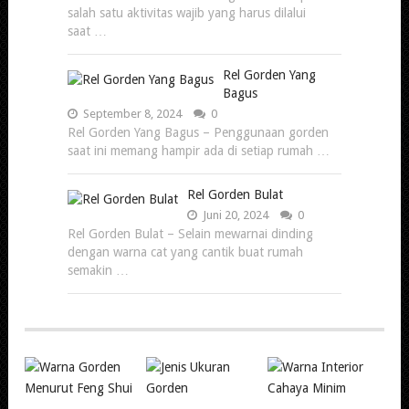
salah satu aktivitas wajib yang harus dilalui
saat …
Rel Gorden Yang
Bagus
September 8, 2024
0
Rel Gorden Yang Bagus – Penggunaan gorden
saat ini memang hampir ada di setiap rumah …
Rel Gorden Bulat
Juni 20, 2024
0
Rel Gorden Bulat – Selain mewarnai dinding
dengan warna cat yang cantik buat rumah
semakin …