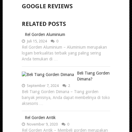
GOOGLE REVIEWS
RELATED POSTS
Rel Gorden Aluminium
Juli 15, 2024
0
Rel Gorden Aluminium – Aluminium merupakan
logam berkualitas terbaik yang paling sering
Anda temukan di …
Beli Tiang Gorden
Dimana?
September 7, 2024
2
Beli Tiang Gorden Dimana – Tiang gorden
banyak jenisnya, Anda dapat membelinya di toko
aksesoris …
Rel Gorden Antik
November 9, 2020
0
Rel Gorden Antik – Membeli gorden merupakan