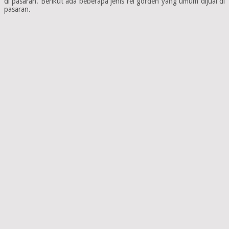
di pasaran. Berikut ada beberapa jenis rel gorden yang umum dijual di
pasaran.