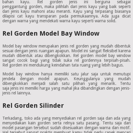
bahan kayu. Rel gorden jenis ini berguna sebagai
penggantung gorden, maka pilihlah dari jenis kayu yang baik seperti
dari jenis kayu mahoni atau meranti. Kayu yang terpasang biasanya
dilapisi cat kayu transparan pada permukaannya. Ada juga dicat
dengan warna yang mendekati warna kayu seperti warna solid.
Rel Gorden Model Bay Window
Model bay window merupakan jenis rel gorden yang mudah dibentuk
sesuai dengan jenis ruangan apapun. Model ini sangat fleksibel karena
mudah dibentuk atau dibengkokkan. Rel gorden model bay window
sangat cocok bagi yang tidak suka rel gordennya terpisah-pisah.
Rel gorden ini mendukung keindahan tata ruang yang lebih bagus.
Model bay window hanya memiliki satu jalur saja untuk menutupi
jendela dengan model apapun. Keunggulanya yang mudah
dibengkokkan menjadi salah satu pilihan yang menarik. Tentu
saja jenis ini memilki harga yang mahal jika dibandingkan dengan jenis-
jenis rel lainnya.
Rel Gorden Silinder
Terkadang, toko ada yang menyediakan rel gorden saja dan ada yang
menyediakan kain gorden serta relnya satu pasang. Tentu saja dari
model pasangan tersebut sudah disesuaikan dengan warna dan motif.
Hal tersebut sangat praktis membuat kamu tidak perlu capek mencari