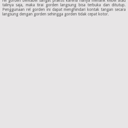
rel gorden berkabel sangat praktis karena hanya menarik kebel atau
talinya saja, maka tirai gorden langsung bisa terbuka dan ditutup.
Penggunaan rel gorden ini dapat menghindari kontak tangan secara
langsung dengan gorden sehingga gorden tidak cepat kotor.