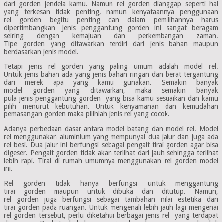
dari gorden jendela kamu. Namun rel gorden dianggap seperti hal
yang terkesan tidak penting, namun kenyataannya penggunaan
rel gorden begitu penting dan dalam pemilihannya harus
dipertimbangkan. Jenis penggantung gorden ini sangat beragam
seiring dengan kemajuan dan perkembangan zaman.
Tipe gorden yang ditawarkan terdiri dari jenis bahan maupun
berdasarkan jenis model.
Tetapi jenis rel gorden yang paling umum adalah model rel.
Untuk jenis bahan ada yang jenis bahan ringan dan berat tergantung
dari merek apa yang kamu gunakan. Semakin banyak
model gorden yang ditawarkan, maka semakin banyak
pula jenis penggantung gorden yang bisa kamu sesuaikan dan kamu
pilih menurut kebutuhan. Untuk kenyamanan dan kemudahan
pemasangan gorden maka pilihlah jenis rel yang cocok.
Adanya perbedaan dasar antara model batang dan model rel. Model
rel menggunakan aluminium yang mempunyai dua jalur dan juga ada
rel besi. Dua jalur ini berfungsi sebagai pengait tirai gorden agar bisa
digeser. Pengait gorden tidak akan terlihat dari jauh sehingga terlihat
lebih rapi. Tirai di rumah umumnya menggunakan rel gorden model
ini.
Rel gorden tidak hanya berfungsi untuk menggantung
tirai gorden maupun untuk dibuka dan ditutup. Namun,
rel gorden juga berfungsi sebagai tambahan nilai estetika dari
tirai gorden pada ruangan. Untuk mengenali lebih jauh lagi mengenai
rel gorden tersebut, perlu diketahui berbagai jenis rel yang terdapat