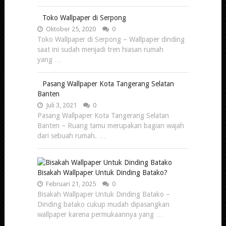
Toko Wallpaper di Serpong
Oktober 25, 2020
0
Toko Wallpaper di Serpong – Wallpaper dinding
saat ini sudah menjadi tren hiasan rumah
yang …
Pasang Wallpaper Kota Tangerang Selatan
Banten
Juli 3, 2021
0
Pasang Wallpaper Kota Tangerang Selatan
Banten – Ruang tamu merupakan bagian wajah
dari sebuah rumah. …
Bisakah Wallpaper Untuk Dinding Batako?
Februari 21, 2025
0
Bisakah Wallpaper Untuk Dinding Batako –
Dinding batako cukup mudah dipasangkan
wallpaper karena permukaannya yang …