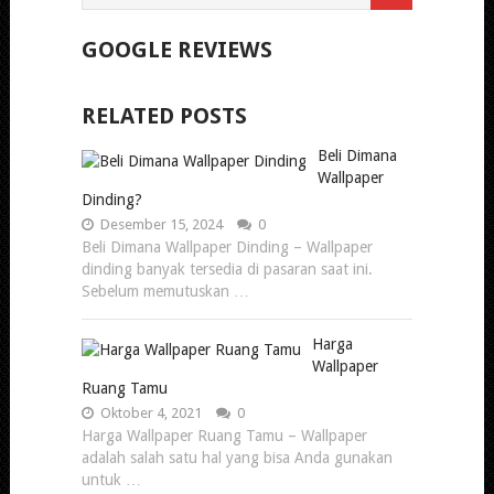
GOOGLE REVIEWS
RELATED POSTS
Beli Dimana
Wallpaper
Dinding?
Desember 15, 2024
0
Beli Dimana Wallpaper Dinding – Wallpaper
dinding banyak tersedia di pasaran saat ini.
Sebelum memutuskan …
Harga
Wallpaper
Ruang Tamu
Oktober 4, 2021
0
Harga Wallpaper Ruang Tamu – Wallpaper
adalah salah satu hal yang bisa Anda gunakan
untuk …