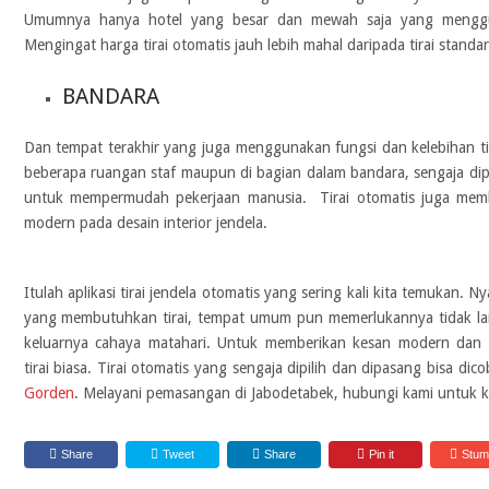
Umumnya hanya hotel yang besar dan mewah saja yang menggunak
Mengingat harga tirai otomatis jauh lebih mahal daripada tirai standa
BANDARA
Dan tempat terakhir yang juga menggunakan fungsi dan kelebihan tir
beberapa ruangan staf maupun di bagian dalam bandara, sengaja dipa
untuk mempermudah pekerjaan manusia. Tirai otomatis juga me
modern pada desain interior jendela.
Itulah aplikasi
tirai jendela otomatis
yang sering kali kita temukan. N
yang membutuhkan tirai, tempat umum pun memerlukannya tidak la
keluarnya cahaya matahari. Untuk memberikan kesan modern dan 
tirai biasa. Tirai otomatis yang sengaja dipilih dan dipasang bisa d
Gorden
. Melayani pemasangan di Jabodetabek, hubungi kami untuk kon
Share
Tweet
Share
Pin it
Stum