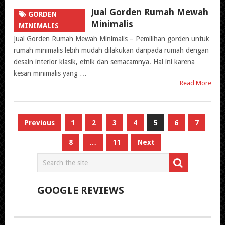
Jual Gorden Rumah Mewah
GORDEN
Minimalis
MINIMALIS
Jual Gorden Rumah Mewah Minimalis – Pemilihan gorden untuk
rumah minimalis lebih mudah dilakukan daripada rumah dengan
desain interior klasik, etnik dan semacamnya. Hal ini karena
kesan minimalis yang …
Read More
Paginasi
Previous
1
2
3
4
5
6
7
pos
8
…
11
Next
GOOGLE REVIEWS