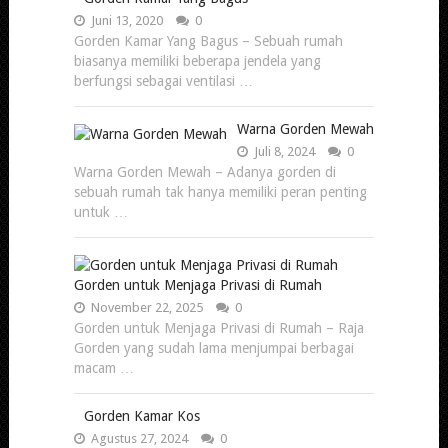
Juni 13, 2020
0
Gorden Kamar Yang Bagus – Sebuah rumah
biasanya memiliki beberapa jendela yang
berfungsi sebagai ventilasi …
Warna Gorden Mewah
Juli 8, 2024
0
Warna Gorden Mewah – Adanya gorden di
sebuah rumah tak hanya memiliki peran penting
untuk …
Gorden untuk Menjaga Privasi di Rumah
November 22, 2025
0
Gorden untuk Menjaga Privasi di Rumah – Raja
Gorden yang sudah lama menjumpai berbagai
macam …
Gorden Kamar Kos
Agustus 27, 2024
0