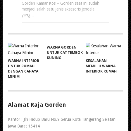
Gorden Kamar Kos – Gorden saat ini sudah
menjadi salah satu jenis aksesoris jendela
yang …
WARNA GORDEN
UNTUK CAT TEMBOK
KUNING
WARNA INTERIOR
KESALAHAN
UNTUK RUMAH
MEMILIH WARNA
DENGAN CAHAYA
INTERIOR RUMAH
MINIM
Alamat Raja Gorden
Kantor : Jln Hidup Baru No.9 Serua Kota Tangerang Selatan
Jawa Barat 15414